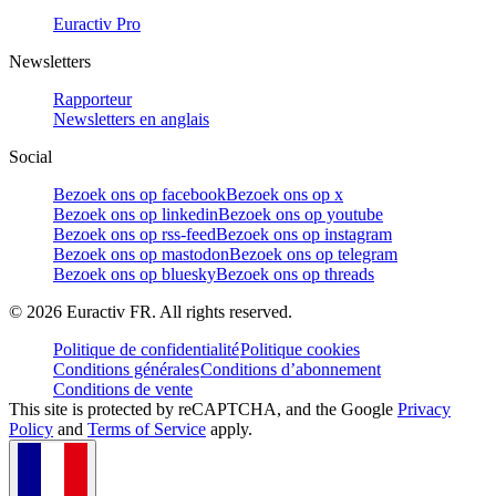
Euractiv Pro
Newsletters
Rapporteur
Newsletters en anglais
Social
Bezoek ons op facebook
Bezoek ons op x
Bezoek ons op linkedin
Bezoek ons op youtube
Bezoek ons op rss-feed
Bezoek ons op instagram
Bezoek ons op mastodon
Bezoek ons op telegram
Bezoek ons op bluesky
Bezoek ons op threads
©
2026
Euractiv FR. All rights reserved.
Politique de confidentialité
Politique cookies
Conditions générales
Conditions d’abonnement
Conditions de vente
This site is protected by reCAPTCHA, and the Google
Privacy
Policy
and
Terms of Service
apply.