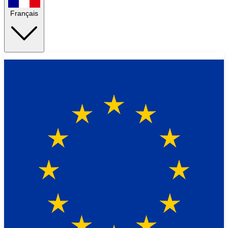
Français