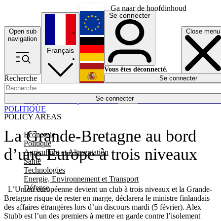
Ga naar de hoofdinhoud
Se connecter
Open sub
Close menu
English
navigation
Français
Deutsch
Vous êtes déconnecté.
Recherche
Se connecter
Español
Lumières éteintes
Se connecter
Rapporteur
Politique
Économie
Newsletters
Evénements
Em
POLITIQUE
POLICY AREAS
La Grande-Bretagne au bord
Economie
Politique
d’une Europe à trois niveaux
Agriculture et Alimentation
Santé
Technologies
Energie, Environnement et Transport
Défense
L’Union européenne devient un club à trois niveaux et la Grande-
Bretagne risque de rester en marge, déclarera le ministre finlandais
des affaires étrangères lors d’un discours mardi (5 février). Alex
Stubb est l’un des premiers à mettre en garde contre l’isolement