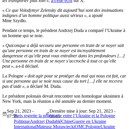
les transporter plus loin »
,
a-t-elle écrit
sur X.
« Ce que Volodymyr Zelensky dit aujourd’hui sont des insinuations
indignes d’un homme politique aussi sérieux »
, a ajouté
Mme Szydło.
Pendant ce temps, le président Andrzej Duda a comparé l’Ukraine à
un homme qui se noie.
« Quiconque a déjà secouru une personne en train de se noyer sait
qu’une personne en train de se noyer est incroyablement
dangereuse et qu’elle peut vous entraîner dans les profondeurs […]
Une personne en train de se noyer s’accroche à tout ce qu’elle
peut »
, a-t-il déclaré.
La Pologne
« doit agir pour se protéger du mal qui nous est fait, car
si une personne qui se noie nous cause du tort […] elle ne recevra
pas d’aide »
, a déclaré M. Duda.
Le président polonais devait rencontrer son homologue ukrainien à
New York, mais la réunion a été annulée au dernier moment.
Sep 21, 2023 -
Dernière mise à jour: Sep 21, 2023 -
Paris regrette la polémique entre l’Ukraine et la Pologne
07:58
08:45
Politique
Andrzej Duda
blé
Chine
Guerre en Ukraine
International
Mateusz Morawiecki
OMC
Pologne
Ukraine