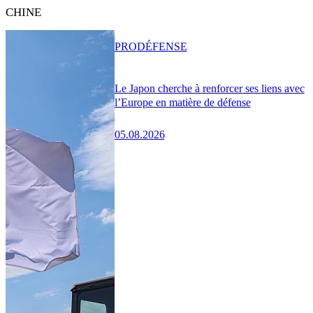
CHINE
PRO
DÉFENSE
Le Japon cherche à renforcer ses liens avec
l’Europe en matière de défense
05.08.2026