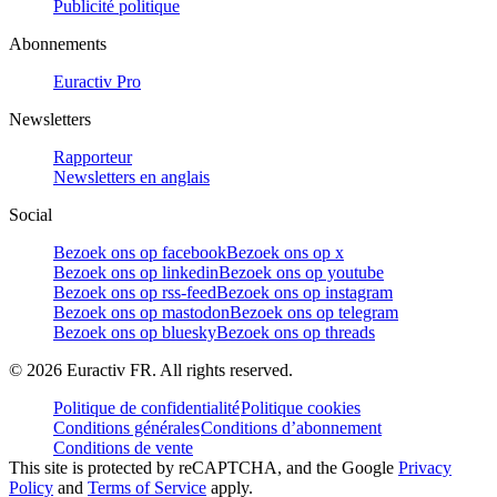
Publicité politique
Abonnements
Euractiv Pro
Newsletters
Rapporteur
Newsletters en anglais
Social
Bezoek ons op facebook
Bezoek ons op x
Bezoek ons op linkedin
Bezoek ons op youtube
Bezoek ons op rss-feed
Bezoek ons op instagram
Bezoek ons op mastodon
Bezoek ons op telegram
Bezoek ons op bluesky
Bezoek ons op threads
©
2026
Euractiv FR. All rights reserved.
Politique de confidentialité
Politique cookies
Conditions générales
Conditions d’abonnement
Conditions de vente
This site is protected by reCAPTCHA, and the Google
Privacy
Policy
and
Terms of Service
apply.