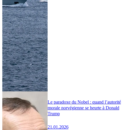
Le paradoxe du Nobel : quand l’autorité
morale norvégienne se heurte à Donald
Trump
21.01.2026