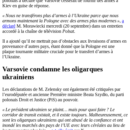
polonais a déclaré que Varsovie cesserait de fournir des armes à
Kiev en guise de réponse.
« Nous ne transférons plus d’armes à l’Ukraine parce que nous
armons maintenant la Pologne avec des armes plus modernes »
,
a
déclaré
M. Morawiecki mercredi (20 septembre) dans un entretien
accordé à la chaîne de télévision
Polsat
.
Il a ajouté qu’il ne mettrait pas d’obstacles aux livraisons d’armes en
provenance d’autres pays, étant donné que la Pologne est une
plaque tournante militaire cruciale pour le transfert d’armes à
l’Ukraine.
Varsovie condamne les oligarques
ukrainiens
Les déclarations de M. Zelensky ont également été critiquées par
l’eurodéputée et ancienne Première ministre Beata Szydło, du parti
polonais Droit et Justice (PiS) au pouvoir.
« Le président ukrainien se plaint… mais pour quoi faire ? Le
corridor de transit existait, et il existe toujours. Malheureusement, ce
sont les oligarques ukrainiens qui ont abusé de la confiance et ont
inondé les marchés des pays de l’UE avec leurs céréales au lieu de