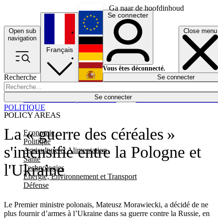
Ga naar de hoofdinhoud
Se connecter
Open sub
Close menu
English
navigation
Français
Deutsch
Vous êtes déconnecté.
Recherche
Se connecter
Español
Lumières éteintes
Se connecter
Rapporteur
Politique
Économie
Newsletters
Evénements
Em
POLITIQUE
POLICY AREAS
La « guerre des céréales »
Economie
Politique
s'intensifie entre la Pologne et
Agriculture et Alimentation
Santé
l'Ukraine
Technologies
Energie, Environnement et Transport
Défense
Le Premier ministre polonais, Mateusz Morawiecki, a décidé de ne
plus fournir d’armes à l’Ukraine dans sa guerre contre la Russie, en