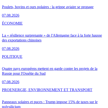
Poulets, bovins et ours polaires : la grippe aviaire se propage
07.08.2026
ÉCONOMIE
La « résilience surprenante » de l'Allemagne face à la forte hausse
des exportations chinoises
07.08.2026
POLITIQUE
Quatre pays européens mettent en garde contre les projets de la
Russie pour l'Ossétie du Sud
07.08.2026
PRO
ENERGIE, ENVIRONNEMENT ET TRANSPORT
Panneaux solaires et puces : Trump impose 15% de taxes sur le
polysilicium