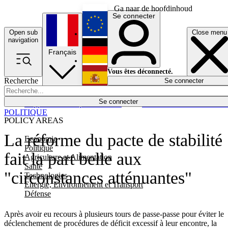
Ga naar de hoofdinhoud
Se connecter
Open sub
Close menu
English
navigation
Français
Deutsch
Vous êtes déconnecté.
Recherche
Se connecter
Español
Lumières éteintes
Se connecter
Rapporteur
Politique
Économie
Newsletters
Evénements
Em
POLITIQUE
POLICY AREAS
La réforme du pacte de stabilité
Economie
Politique
fait la part belle aux
Agriculture et Alimentation
Santé
"circonstances atténuantes"
Technologies
Energie, Environnement et Transport
Défense
Après avoir eu recours à plusieurs tours de passe-passe pour éviter le
déclenchement de procédures de déficit excessif à leur encontre, la