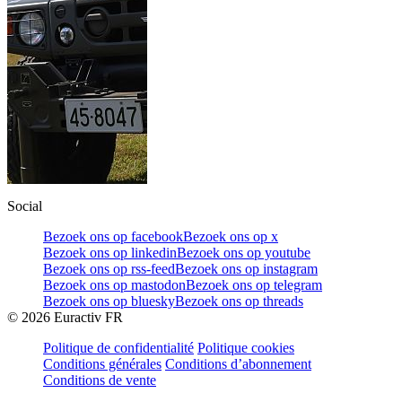
Social
Bezoek ons op facebook
Bezoek ons op x
Bezoek ons op linkedin
Bezoek ons op youtube
Bezoek ons op rss-feed
Bezoek ons op instagram
Bezoek ons op mastodon
Bezoek ons op telegram
Bezoek ons op bluesky
Bezoek ons op threads
©
2026
Euractiv FR
Politique de confidentialité
Politique cookies
Conditions générales
Conditions d’abonnement
Conditions de vente