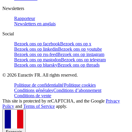
Newsletters
Rapporteur
Newsletters en anglais
Social
Bezoek ons op facebook
Bezoek ons op x
Bezoek ons op linkedin
Bezoek ons op youtube
Bezoek ons op rss-feed
Bezoek ons op instagram
Bezoek ons op mastodon
Bezoek ons op telegram
Bezoek ons op bluesky
Bezoek ons op threads
©
2026
Euractiv FR. All rights reserved.
Politique de confidentialité
Politique cookies
Conditions générales
Conditions d’abonnement
Conditions de vente
This site is protected by reCAPTCHA, and the Google
Privacy
Policy
and
Terms of Service
apply.
Français