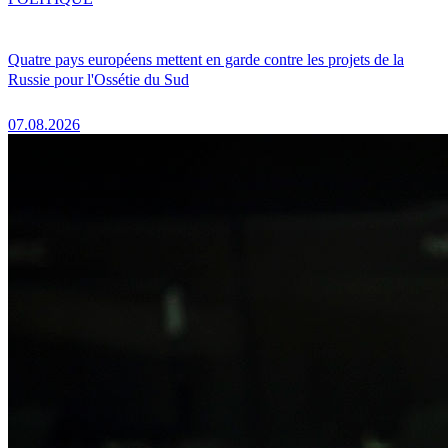
Quatre pays européens mettent en garde contre les projets de la
Russie pour l'Ossétie du Sud
07.08.2026