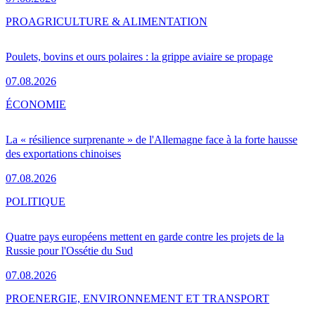
PRO
AGRICULTURE & ALIMENTATION
Poulets, bovins et ours polaires : la grippe aviaire se propage
07.08.2026
ÉCONOMIE
La « résilience surprenante » de l'Allemagne face à la forte hausse
des exportations chinoises
07.08.2026
POLITIQUE
Quatre pays européens mettent en garde contre les projets de la
Russie pour l'Ossétie du Sud
07.08.2026
PRO
ENERGIE, ENVIRONNEMENT ET TRANSPORT