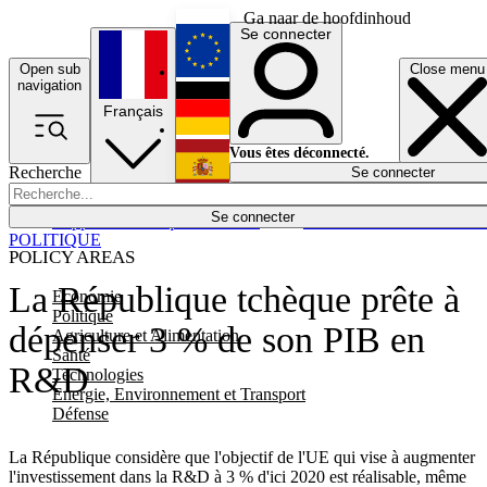
Ga naar de hoofdinhoud
Se connecter
Open sub
Close menu
English
navigation
Français
Deutsch
Vous êtes déconnecté.
Recherche
Se connecter
Español
Lumières éteintes
Se connecter
Rapporteur
Politique
Économie
Newsletters
Evénements
Em
POLITIQUE
POLICY AREAS
La République tchèque prête à
Economie
Politique
dépenser 3 % de son PIB en
Agriculture et Alimentation
Santé
R&D
Technologies
Energie, Environnement et Transport
Défense
La République considère que l'objectif de l'UE qui vise à augmenter
l'investissement dans la R&D à 3 % d'ici 2020 est réalisable, même