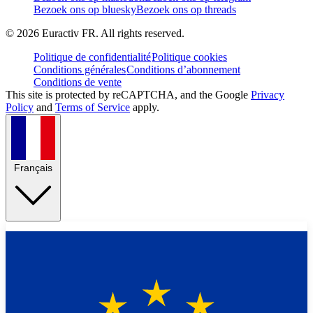
Bezoek ons op bluesky
Bezoek ons op threads
©
2026
Euractiv FR. All rights reserved.
Politique de confidentialité
Politique cookies
Conditions générales
Conditions d’abonnement
Conditions de vente
This site is protected by reCAPTCHA, and the Google
Privacy
Policy
and
Terms of Service
apply.
Français