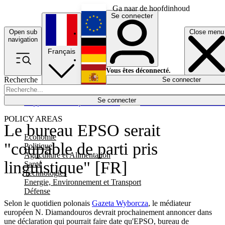
Ga naar de hoofdinhoud
Se connecter
Open sub
Close menu
English
navigation
Français
Deutsch
Vous êtes déconnecté.
Recherche
Se connecter
Español
Lumières éteintes
Se connecter
Rapporteur
Politique
Économie
Newsletters
Evénements
Em
POLICY AREAS
Le bureau EPSO serait
Economie
"coupable de parti pris
Politique
Agriculture et Alimentation
linguistique" [FR]
Santé
Technologies
Energie, Environnement et Transport
Défense
Selon le quotidien polonais
Gazeta Wyborcza
, le médiateur
européen N. Diamandouros devrait prochainement annoncer dans
une déclaration qui pourrait faire date qu'EPSO, bureau de