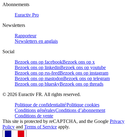
Abonnements
Euractiv Pro
Newsletters
Rapporteur
Newsletters en anglais
Social
Bezoek ons op facebook
Bezoek ons op x
Bezoek ons op linkedin
Bezoek ons op youtube
Bezoek ons op rss-feed
Bezoek ons op instagram
Bezoek ons op mastodon
Bezoek ons op telegram
Bezoek ons op bluesky
Bezoek ons op threads
©
2026
Euractiv FR. All rights reserved.
Politique de confidentialité
Politique cookies
Conditions générales
Conditions d’abonnement
Conditions de vente
This site is protected by reCAPTCHA, and the Google
Privacy
Policy
and
Terms of Service
apply.