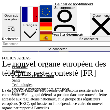
Ga naar de hoofdinhoud
Se connecter
Open sub
Close menu
English
navigation
Français
Deutsch
Vous êtes déconnecté.
Recherche
Se connecter
Español
Lumières éteintes
Se connecter
Rapporteur
Politique
Économie
Newsletters
Evénements
Em
POLICY AREAS
Le nouvel organe européen des
Economie
télécoms reste contesté [FR]
Politique
Agriculture et Alimentation
Santé
Technologies
Energie, Environnement et Transport
La dispute sur l’autorité européenne des télécoms persiste entre la
Défense
commissaire Reding, qui défend sa position dans une nouvelle lettre
adressée aux régulateurs nationaux, et le groupe des régulateurs
européens (ERG), qui insiste sur l’indépendance claire du nouvel
organe par rapport à Bruxelles.