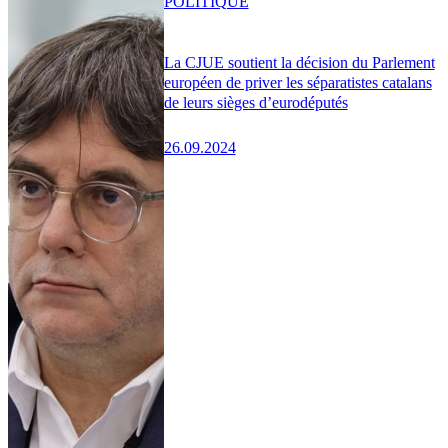
POLITIQUE
La CJUE soutient la décision du Parlement
européen de priver les séparatistes catalans
de leurs sièges d’eurodéputés
26.09.2024