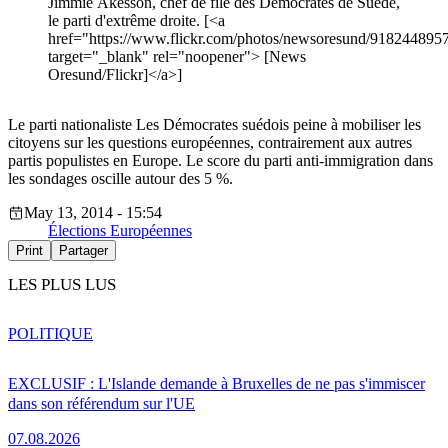
Jimmie Åkesson, chef de file des Démocrates de Suède,
le parti d'extrême droite. [<a
href="https://www.flickr.com/photos/newsoresund/9182448957
target="_blank" rel="noopener"> [News
Oresund/Flickr]</a>]
Le parti nationaliste Les Démocrates suédois peine à mobiliser les
citoyens sur les questions européennes, contrairement aux autres
partis populistes en Europe. Le score du parti anti-immigration dans
les sondages oscille autour des 5 %.
May 13, 2014 - 15:54
Élections Européennes
Print
Partager
LES PLUS LUS
POLITIQUE
EXCLUSIF : L'Islande demande à Bruxelles de ne pas s'immiscer
dans son référendum sur l'UE
07.08.2026