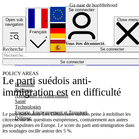
Ga naar de hoofdinhoud
Se connecter
Open sub
Close menu
English
navigation
Français
Deutsch
Vous êtes déconnecté.
Recherche
Se connecter
Español
Lumières éteintes
Se connecter
Rapporteur
Politique
Économie
Newsletters
Evénements
Em
POLICY AREAS
Le parti suédois anti-
Economie
immigration est en difficulté
Politique
Agriculture et Alimentation
Santé
Technologies
Energie, Environnement et Transport
Le parti nationaliste Les Démocrates suédois peine à mobiliser les
Défense
citoyens sur les questions européennes, contrairement aux autres
partis populistes en Europe. Le score du parti anti-immigration dans
les sondages oscille autour des 5 %.