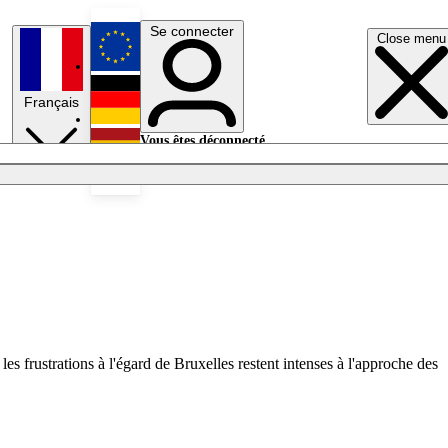
Se connecter
Close menu
English
Français
Deutsch
Vous êtes déconnecté.
Se connecter
Español
Lumières éteintes
 frustrations à l'égard de Bruxelles restent intenses à l'approche des