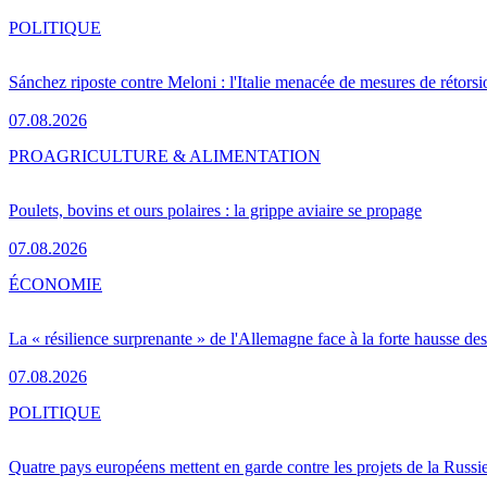
POLITIQUE
Sánchez riposte contre Meloni : l'Italie menacée de mesures de rétorsi
07.08.2026
PRO
AGRICULTURE & ALIMENTATION
Poulets, bovins et ours polaires : la grippe aviaire se propage
07.08.2026
ÉCONOMIE
La « résilience surprenante » de l'Allemagne face à la forte hausse de
07.08.2026
POLITIQUE
Quatre pays européens mettent en garde contre les projets de la Russi