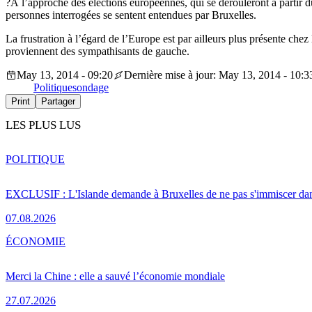
?À l’approche des élections européennes, qui se dérouleront à partir
personnes interrogées se sentent entendues par Bruxelles.
La frustration à l’égard de l’Europe est par ailleurs plus présente chez 
proviennent des sympathisants de gauche.
May 13, 2014 - 09:20
Dernière mise à jour: May 13, 2014 - 10:3
Politique
sondage
Print
Partager
LES PLUS LUS
POLITIQUE
EXCLUSIF : L'Islande demande à Bruxelles de ne pas s'immiscer dan
07.08.2026
ÉCONOMIE
Merci la Chine : elle a sauvé l’économie mondiale
27.07.2026