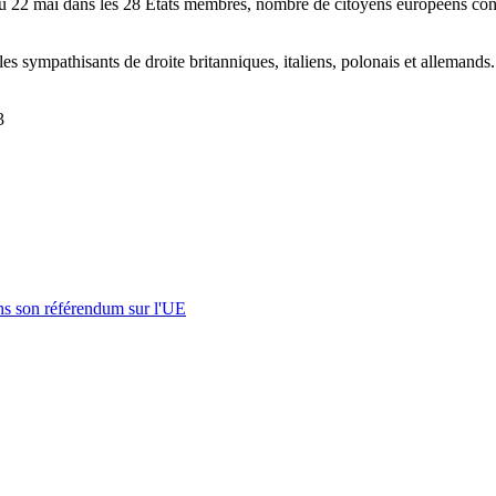
 du 22 mai dans les 28 États membres, nombre de citoyens européens co
les sympathisants de droite britanniques, italiens, polonais et allemands. À
3
s son référendum sur l'UE