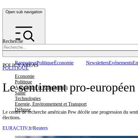
Open sub navigation
Recherche
Rapporteur
Politique
Économie
Newsletters
Evénements
Em
POLICY AREAS
POLITIQUE
Economie
Politique
Le sentiment pro-européen
Agriculture et Alimentation
Santé
Technologies
Energie, Environnement et Transport
Défense
Le centre de recherche américain Pew décèle une progression du sentime
élections.
EURACTIV.fr
/
Reuters