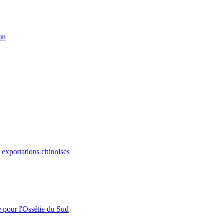
on
s exportations chinoises
e pour l'Ossétie du Sud