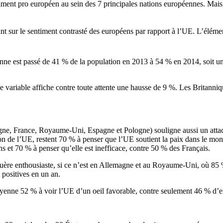
ent pro européen au sein des 7 principales nations européennes. Mais le
ant
sur
le sentiment
contrasté
des
européens
par rapport
à
l’UE
.
L’éléme
enne est passé de 41 % de la population en 2013 à 54 % en 2014, soit u
variable affiche contre toute attente une hausse de 9 %. Les Britanniq
agne, France, Royaume-Uni, Espagne et Pologne) souligne aussi un atta
tion de l’UE, restent 70 % à penser que l’UE soutient la paix dans le m
 et 70 % à penser qu’elle est inefficace, contre 50 % des Français.
guère enthousiaste, si ce n’est en Allemagne et au Royaume-Uni, où 85 
positives en un an.
oyenne 52 % à voir l’UE d’un oeil favorable, contre seulement 46 % d’en