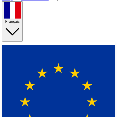
Français