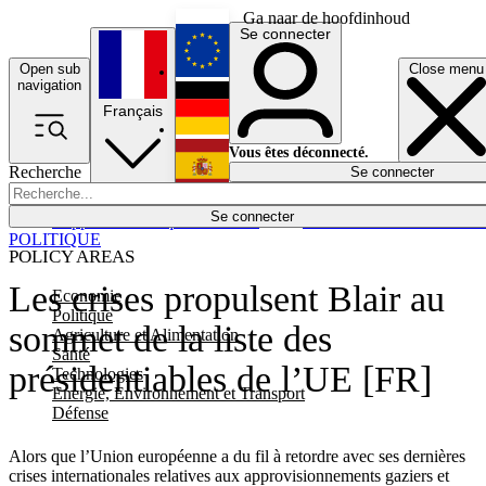
Ga naar de hoofdinhoud
Se connecter
Open sub
Close menu
English
navigation
Français
Deutsch
Vous êtes déconnecté.
Recherche
Se connecter
Español
Lumières éteintes
Se connecter
Rapporteur
Politique
Économie
Newsletters
Evénements
Em
POLITIQUE
POLICY AREAS
Les crises propulsent Blair au
Economie
Politique
sommet de la liste des
Agriculture et Alimentation
Santé
présidentiables de l’UE [FR]
Technologies
Energie, Environnement et Transport
Défense
Alors que l’Union européenne a du fil à retordre avec ses dernières
crises internationales relatives aux approvisionnements gaziers et