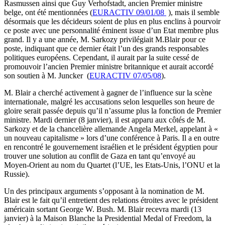
Rasmussen ainsi que Guy Verhofstadt, ancien Premier ministre
belge, ont été mentionnées (
EURACTIV 09/01/08
), mais il semble
désormais que les décideurs soient de plus en plus enclins à pourvoir
ce poste avec une personnalité éminent issue d’un Etat membre plus
grand. Il y a une année, M. Sarkozy privilégiait M.Blair pour ce
poste, indiquant que ce dernier était l’un des grands responsables
politiques européens. Cependant, il aurait par la suite cessé de
promouvoir l’ancien Premier ministre britannique et aurait accordé
son soutien à M. Juncker (
EURACTIV 07/05/08
).
M. Blair a cherché activement à gagner de l’influence sur la scène
internationale, malgré les accusations selon lesquelles son heure de
gloire serait passée depuis qu’il n’assume plus la fonction de Premier
ministre. Mardi dernier (8 janvier), il est apparu aux côtés de M.
Sarkozy et de la chancelière allemande Angela Merkel, appelant à «
un nouveau capitalisme » lors d’une conférence à Paris. Il a en outre
en rencontré le gouvernement israélien et le président égyptien pour
trouver une solution au conflit de Gaza en tant qu’envoyé au
Moyen-Orient au nom du Quartet (l’UE, les Etats-Unis, l’ONU et la
Russie).
Un des principaux arguments s’opposant à la nomination de M.
Blair est le fait qu’il entretient des relations étroites avec le président
américain sortant George W. Bush. M. Blair recevra mardi (13
janvier) à la Maison Blanche la Presidential Medal of Freedom, la