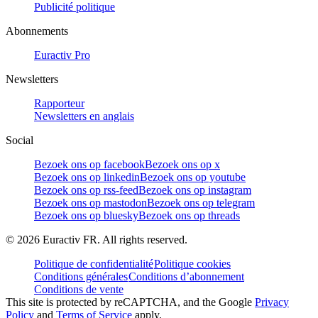
Publicité politique
Abonnements
Euractiv Pro
Newsletters
Rapporteur
Newsletters en anglais
Social
Bezoek ons op facebook
Bezoek ons op x
Bezoek ons op linkedin
Bezoek ons op youtube
Bezoek ons op rss-feed
Bezoek ons op instagram
Bezoek ons op mastodon
Bezoek ons op telegram
Bezoek ons op bluesky
Bezoek ons op threads
©
2026
Euractiv FR. All rights reserved.
Politique de confidentialité
Politique cookies
Conditions générales
Conditions d’abonnement
Conditions de vente
This site is protected by reCAPTCHA, and the Google
Privacy
Policy
and
Terms of Service
apply.