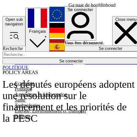
Ga naar de hoofdinhoud
Se connecter
Open sub
Close menu
English
navigation
Français
Deutsch
Vous êtes déconnecté.
Recherche
Se connecter
Español
Lumières éteintes
Se connecter
Rapporteur
Politique
Économie
Newsletters
Evénements
Em
POLITIQUE
POLICY AREAS
Les députés européens adoptent
Economie
Politique
une résolution sur le
Agriculture et Alimentation
Santé
financement et les priorités de
Technologies
Energie, Environnement et Transport
la PESC
Défense