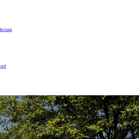
licium
ord