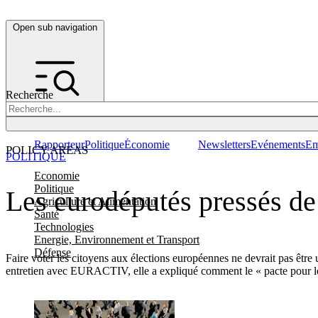
Open sub navigation
Recherche
Rapporteur
Politique
Économie
Newsletters
Evénements
Em
POLICY AREAS
POLITIQUE
Economie
Politique
Les eurodéputés pressés de
Agriculture et Alimentation
Santé
Technologies
Energie, Environnement et Transport
Défense
Faire voter les citoyens aux élections européennes ne devrait pas ê
entretien avec EURACTIV, elle a expliqué comment le « pacte pour le