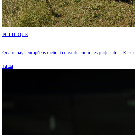
POLITIQUE
Quatre pays européens mettent en garde contre les projets de la Russi
14:44