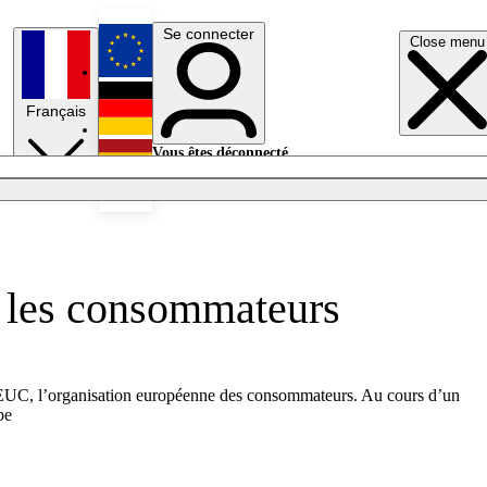
Se connecter
Close menu
English
Français
Deutsch
Vous êtes déconnecté.
Se connecter
Español
Lumières éteintes
r les consommateurs
u BEUC, l’organisation européenne des consommateurs. Au cours d’un
pe