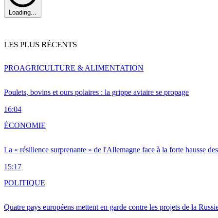
Loading...
LES PLUS RÉCENTS
PRO
AGRICULTURE & ALIMENTATION
Poulets, bovins et ours polaires : la grippe aviaire se propage
16:04
ÉCONOMIE
La « résilience surprenante » de l'Allemagne face à la forte hausse de
15:17
POLITIQUE
Quatre pays européens mettent en garde contre les projets de la Russi