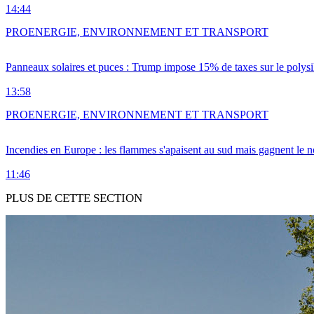
14:44
PRO
ENERGIE, ENVIRONNEMENT ET TRANSPORT
Panneaux solaires et puces : Trump impose 15% de taxes sur le polysi
13:58
PRO
ENERGIE, ENVIRONNEMENT ET TRANSPORT
Incendies en Europe : les flammes s'apaisent au sud mais gagnent le n
11:46
PLUS DE CETTE SECTION