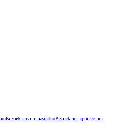
ram
Bezoek ons op mastodon
Bezoek ons op telegram