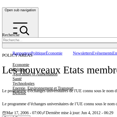
Open sub navigation
Recherche
Rapporteur
Politique
Économie
Newsletters
Evénements
Em
POLICY AREAS
Economie
Les nouveaux Etats membr
Politique
Agriculture et Alimentation
Santé
Technologies
Energie, Environnement et Transport
Le programme d'échanges universitaires de l'UE connu sous le nom d
Défense
Le programme d’échanges universitaires de l’UE connu sous le nom 
Mar 17, 2006 - 07:00
Dernière mise à jour: Jun 4, 2012 - 06:29