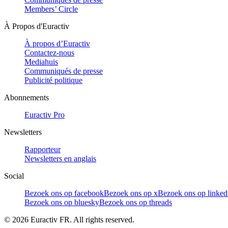
Members’ Circle
À Propos d'Euractiv
À propos d’Euractiv
Contactez-nous
Mediahuis
Communiqués de presse
Publicité politique
Abonnements
Euractiv Pro
Newsletters
Rapporteur
Newsletters en anglais
Social
Bezoek ons op facebook
Bezoek ons op x
Bezoek ons op linked
Bezoek ons op bluesky
Bezoek ons op threads
©
2026
Euractiv FR. All rights reserved.