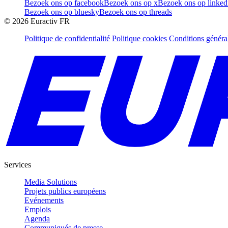
Bezoek ons op facebook
Bezoek ons op x
Bezoek ons op linked
Bezoek ons op bluesky
Bezoek ons op threads
©
2026
Euractiv FR
Politique de confidentialité
Politique cookies
Conditions généra
Services
Media Solutions
Projets publics européens
Evénements
Emplois
Agenda
Communiqués de presse