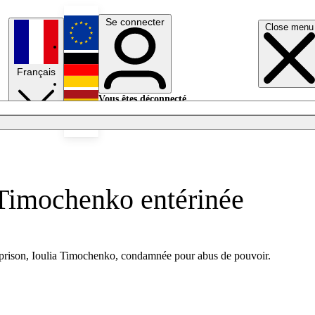
Se connecter
Close menu
English
Français
Deutsch
Vous êtes déconnecté.
Se connecter
Español
Lumières éteintes
 Timochenko entérinée
 en prison, Ioulia Timochenko, condamnée pour abus de pouvoir.