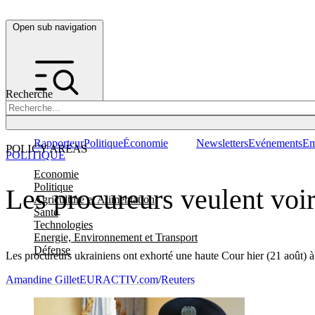
Open sub navigation
Recherche
Rapporteur
Politique
Économie
Newsletters
Evénements
Em
POLICY AREAS
POLITIQUE
Economie
Politique
Les procureurs veulent voi
Agriculture et Alimentation
Santé
Technologies
Energie, Environnement et Transport
Défense
Les procureurs ukrainiens ont exhorté une haute Cour hier (21 août) à
Amandine Gillet
EURACTIV.com
/
Reuters