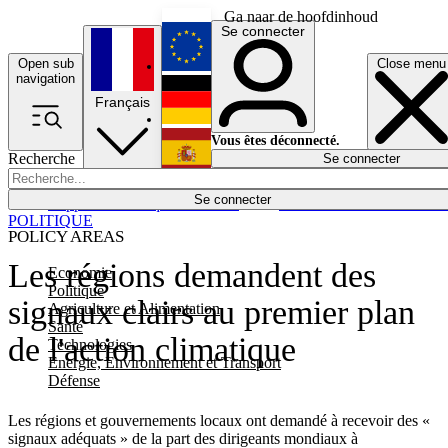
Ga naar de hoofdinhoud
Se connecter
Open sub
Close menu
English
navigation
Français
Deutsch
Vous êtes déconnecté.
Recherche
Se connecter
Español
Lumières éteintes
Se connecter
Rapporteur
Politique
Économie
Newsletters
Evénements
Em
POLITIQUE
POLICY AREAS
Les régions demandent des
Economie
Politique
signaux clairs au premier plan
Agriculture et Alimentation
Santé
de l'action climatique
Technologies
Energie, Environnement et Transport
Défense
Les régions et gouvernements locaux ont demandé à recevoir des «
signaux adéquats » de la part des dirigeants mondiaux à