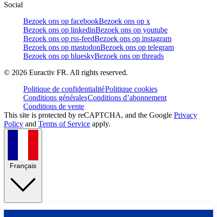
Social
Bezoek ons op facebook
Bezoek ons op x
Bezoek ons op linkedin
Bezoek ons op youtube
Bezoek ons op rss-feed
Bezoek ons op instagram
Bezoek ons op mastodon
Bezoek ons op telegram
Bezoek ons op bluesky
Bezoek ons op threads
©
2026
Euractiv FR. All rights reserved.
Politique de confidentialité
Politique cookies
Conditions générales
Conditions d’abonnement
Conditions de vente
This site is protected by reCAPTCHA, and the Google
Privacy
Policy
and
Terms of Service
apply.
Français