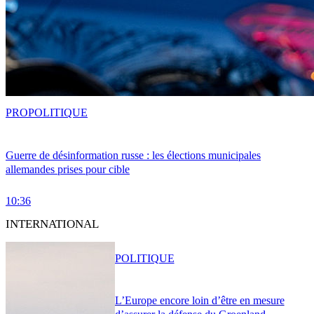
PRO
POLITIQUE
Guerre de désinformation russe : les élections municipales
allemandes prises pour cible
10:36
INTERNATIONAL
POLITIQUE
L’Europe encore loin d’être en mesure