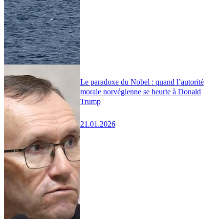
Le paradoxe du Nobel : quand l’autorité
morale norvégienne se heurte à Donald
Trump
21.01.2026