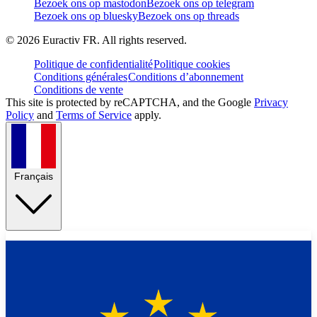
Bezoek ons op mastodon
Bezoek ons op telegram
Bezoek ons op bluesky
Bezoek ons op threads
©
2026
Euractiv FR. All rights reserved.
Politique de confidentialité
Politique cookies
Conditions générales
Conditions d’abonnement
Conditions de vente
This site is protected by reCAPTCHA, and the Google
Privacy
Policy
and
Terms of Service
apply.
Français