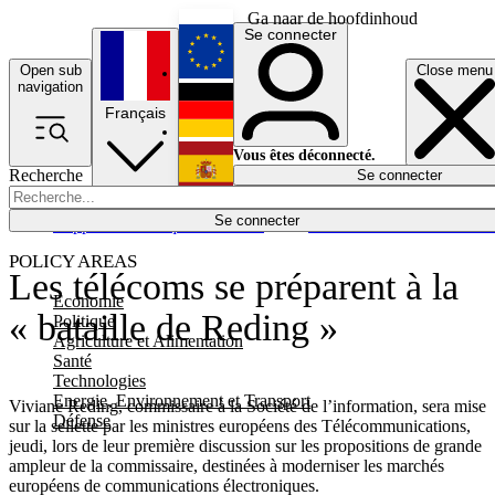
Ga naar de hoofdinhoud
Se connecter
Open sub
Close menu
English
navigation
Français
Deutsch
Vous êtes déconnecté.
Recherche
Se connecter
Español
Lumières éteintes
Se connecter
Rapporteur
Politique
Économie
Newsletters
Evénements
Em
POLICY AREAS
Les télécoms se préparent à la
Economie
« bataille de Reding »
Politique
Agriculture et Alimentation
Santé
Technologies
Energie, Environnement et Transport
Viviane Reding, commissaire à la Société de l’information, sera mise
Défense
sur la sellette par les ministres européens des Télécommunications,
jeudi, lors de leur première discussion sur les propositions de grande
ampleur de la commissaire, destinées à moderniser les marchés
européens de communications électroniques.