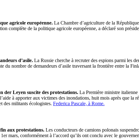
ique agricole européenne.
La Chambre d’agriculture de la République t
olition complète de la politique agricole européenne, a déclaré son prési
andeurs d’asile.
La Russie cherche à recruter des espions parmi les dem
nte du nombre de demandeurs d’asile traversant la frontière entre la Finl
on der Leyen suscite des protestations.
La Première ministre italienne
e l’aide à apporter aux victimes des inondations, huit mois après que la
t des militants écologistes.
Federica Pascale, à Rome.
in aux protestations.
Les conducteurs de camions polonais suspendront 
u 1er mars, conformément à l’accord qu’ils ont conclu avec le gouverne