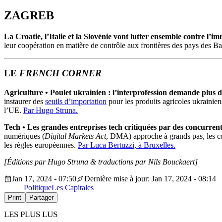
ZAGREB
La Croatie, l’Italie et la Slovénie vont lutter ensemble contre l’
leur coopération en matière de contrôle aux frontières des pays des B
LE
FRENCH CORNER
Agriculture
•
Poulet ukrainien : l’interprofession demande plus 
instaurer des
seuils d’importation
pour les produits agricoles ukrainiens
l’UE.
Par Hugo Struna.
Tech
•
Les grandes entreprises tech critiquées par des concurr
numériques (
Digital Markets Act
, DMA) approche à grands pas, les co
les règles européennes.
Par Luca Bertuzzi, à Bruxelles.
[Éditions par Hugo Struna
& traductions par Nils Bouckaert]
Jan 17, 2024 - 07:50
Dernière mise à jour: Jan 17, 2024 - 08:14
Politique
Les Capitales
Print
Partager
LES PLUS LUS