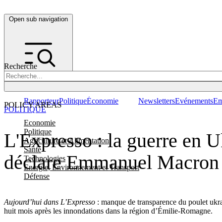
Open sub navigation
Recherche
Rapporteur
Politique
Économie
Newsletters
Evénements
Em
POLICY AREAS
POLITIQUE
Economie
Politique
L'Expresso : la guerre en U
Agriculture et Alimentation
Santé
déclare Emmanuel Macron
Technologies
Energie, Environnement et Transport
Défense
Aujourd’hui dans L’Expresso
: manque de transparence du poulet ukra
huit mois après les innondations dans la région d’Émilie-Romagne.