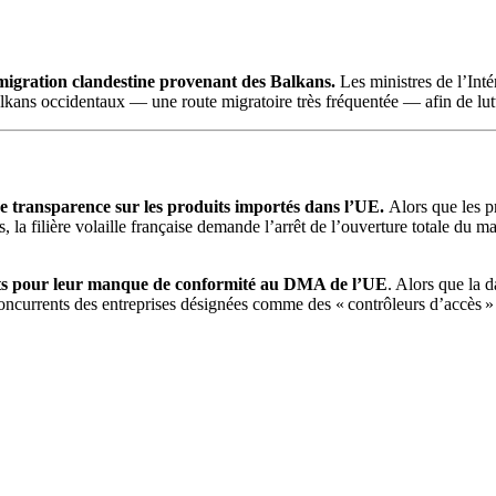
immigration clandestine provenant des Balkans.
Les ministres de l’Intér
alkans occidentaux — une route migratoire très fréquentée — afin de lut
de transparence sur les produits importés dans l’UE.
Alors que les 
, la filière volaille française demande l’arrêt de l’ouverture totale du m
ents pour leur manque de conformité au DMA de l’UE
.
Alors que la d
ncurrents des entreprises désignées comme des « contrôleurs d’accès »