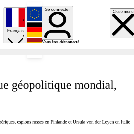
Se connecter
Close menu
English
Français
Deutsch
Vous êtes déconnecté.
Se connecter
Español
Lumières éteintes
que géopolitique mondial,
ériques, espions russes en Finlande et Ursula von der Leyen en Italie