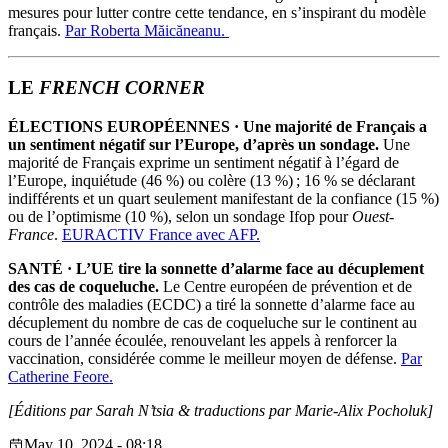
mesures pour lutter contre cette tendance, en s’inspirant du modèle
français.
Par Roberta Măicăneanu.
LE
FRENCH CORNER
ÉLECTIONS EUROPÉENNES
·
Une majorité de Français a
un sentiment négatif sur l’Europe, d’après un sondage.
Une
majorité de Français exprime un sentiment négatif à l’égard de
l’Europe, inquiétude (46 %) ou colère (13 %) ; 16 % se déclarant
indifférents et un quart seulement manifestant de la confiance (15 %)
ou de l’optimisme (10 %), selon un sondage Ifop pour
Ouest-
France
.
EURACTIV France avec AFP.
SANTÉ
·
L’UE tire la sonnette d’alarme face au décuplement
des cas de coqueluche.
Le Centre européen de prévention et de
contrôle des maladies (ECDC) a tiré la sonnette d’alarme face au
décuplement du nombre de cas de coqueluche sur le continent au
cours de l’année écoulée, renouvelant les appels à renforcer la
vaccination, considérée comme le meilleur moyen de défense.
Par
Catherine Feore.
[Éditions par Sarah N’tsia
& traductions par Marie-Alix Pocholuk]
May 10, 2024 - 08:18