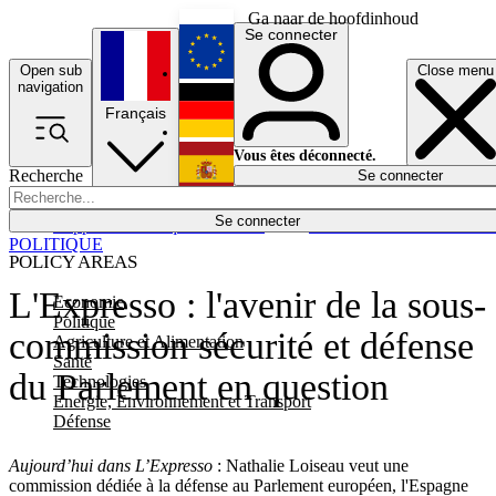
Ga naar de hoofdinhoud
Se connecter
Open sub
Close menu
English
navigation
Français
Deutsch
Vous êtes déconnecté.
Recherche
Se connecter
Español
Lumières éteintes
Se connecter
Rapporteur
Politique
Économie
Newsletters
Evénements
Em
POLITIQUE
POLICY AREAS
L'Expresso : l'avenir de la sous-
Economie
Politique
commission sécurité et défense
Agriculture et Alimentation
Santé
du Parlement en question
Technologies
Energie, Environnement et Transport
Défense
Aujourd’hui dans L’Expresso
: Nathalie Loiseau veut une
commission dédiée à la défense au Parlement européen, l'Espagne