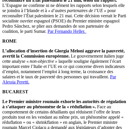
reconnaître un État palestinien le 21 mai, selon un rapport.
L’Espagne ne confirme ni ne dément les rapports selon lesquels elle
se joindra à l’Irlande et à
« d’autres partenaires de l’UE »
pour
reconnaître l’État palestinien le 21 mai. Cette décision verrait le Parti
socialiste ouvrier espagnol (PSOE) du Premier ministre espagnol
Pedro Sánchez, se plier aux demandes de son partenaire de
coalition, le parti Sumar.
Par Fernando Heller.
ROME
L’allocation d’insertion de Giorgia Meloni aggrave la pauvreté,
avertit la Commission européenne.
Le gouvernement italien juge
cette analyse
« non-objective »
laquelle souligne également l’écart
important entre l’Italie et l’UE en ce qui concerne divers indicateurs
d’emploi, notamment l’emploi à long terme, la croissance des
salaires et le taux de pauvreté des personnes qui travaillent.
Par
Alessia Peretti.
BUCAREST
Le Premier ministre roumain exhorte les autorités de régulation
à s’attaquer au phénomène de la « réduflation ».
Face au
comportement de certains détaillants qui réduisent l’offre de leurs
produits tout en les vendant au même prix, un phénomène appelé «
réduflation » ou « shrinkflation » en anglais, le Premier ministre
roumain Marcel Ciolacu a demandé aux législateurs d’adopter des