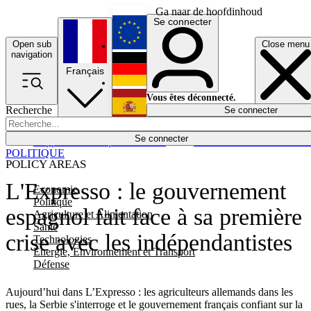
Ga naar de hoofdinhoud
Se connecter
Open sub
Close menu
English
navigation
Français
Deutsch
Vous êtes déconnecté.
Recherche
Se connecter
Español
Lumières éteintes
Se connecter
Rapporteur
Politique
Économie
Newsletters
Evénements
Em
POLITIQUE
POLICY AREAS
L'Expresso : le gouvernement
Economie
Politique
espagnol fait face à sa première
Agriculture et Alimentation
Santé
crise avec les indépendantistes
Technologies
Energie, Environnement et Transport
Défense
Aujourd’hui dans L’Expresso : les agriculteurs allemands dans les
rues, la Serbie s'interroge et le gouvernement français confiant sur la