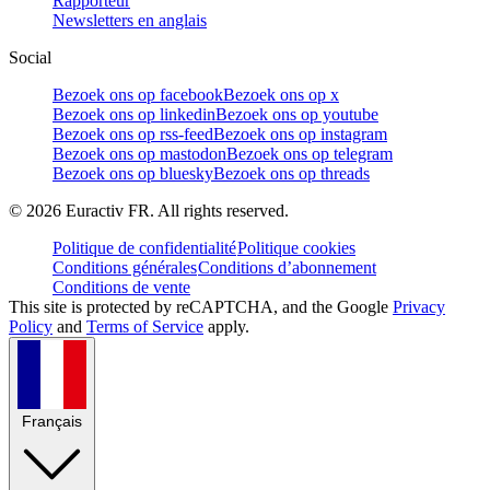
Rapporteur
Newsletters en anglais
Social
Bezoek ons op facebook
Bezoek ons op x
Bezoek ons op linkedin
Bezoek ons op youtube
Bezoek ons op rss-feed
Bezoek ons op instagram
Bezoek ons op mastodon
Bezoek ons op telegram
Bezoek ons op bluesky
Bezoek ons op threads
©
2026
Euractiv FR. All rights reserved.
Politique de confidentialité
Politique cookies
Conditions générales
Conditions d’abonnement
Conditions de vente
This site is protected by reCAPTCHA, and the Google
Privacy
Policy
and
Terms of Service
apply.
Français