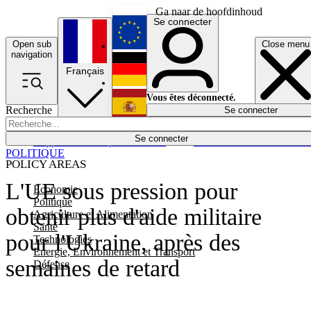
Ga naar de hoofdinhoud
Se connecter
Open sub
Close menu
English
navigation
Français
Deutsch
Vous êtes déconnecté.
Recherche
Se connecter
Español
Lumières éteintes
Se connecter
Rapporteur
Politique
Économie
Newsletters
Evénements
Em
POLITIQUE
POLICY AREAS
L'UE sous pression pour
Economie
Politique
obtenir plus d'aide militaire
Agriculture et Alimentation
Santé
pour l'Ukraine, après des
Technologies
Energie, Environnement et Transport
semaines de retard
Défense