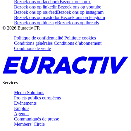
Bezoek ons op facebook
Bezoek ons op x
Bezoek ons op linkedin
Bezoek ons op youtube
Bezoek ons op rss-feed
Bezoek ons op instagram
Bezoek ons op mastodon
Bezoek ons op telegram
Bezoek ons op bluesky
Bezoek ons op threads
©
2026
Euractiv FR
Politique de confidentialité
Politique cookies
Conditions générales
Conditions d’abonnement
Conditions de vente
Services
Media Solutions
Projets publics européens
Evénements
Emplois
Agenda
Communiqués de presse
Members’ Circle