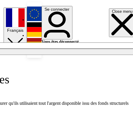
Se connecter
Close menu
English
Français
Deutsch
Vous êtes déconnecté.
Se connecter
Español
Lumières éteintes
es
u'ils utilisaient tout l'argent disponible issu des fonds structurels