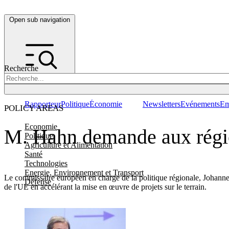
Open sub navigation
Recherche
Rapporteur
Politique
Économie
Newsletters
Evénements
Em
POLICY AREAS
Economie
M. Hahn demande aux régio
Politique
Agriculture et Alimentation
Santé
Technologies
Energie, Environnement et Transport
Le commissaire européen en charge de la politique régionale, Johannes
Défense
de l'UE en accélérant la mise en œuvre de projets sur le terrain.