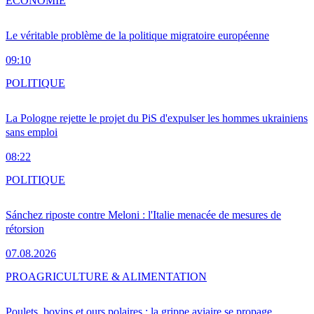
ÉCONOMIE
Le véritable problème de la politique migratoire européenne
09:10
POLITIQUE
La Pologne rejette le projet du PiS d'expulser les hommes ukrainiens
sans emploi
08:22
POLITIQUE
Sánchez riposte contre Meloni : l'Italie menacée de mesures de
rétorsion
07.08.2026
PRO
AGRICULTURE & ALIMENTATION
Poulets, bovins et ours polaires : la grippe aviaire se propage