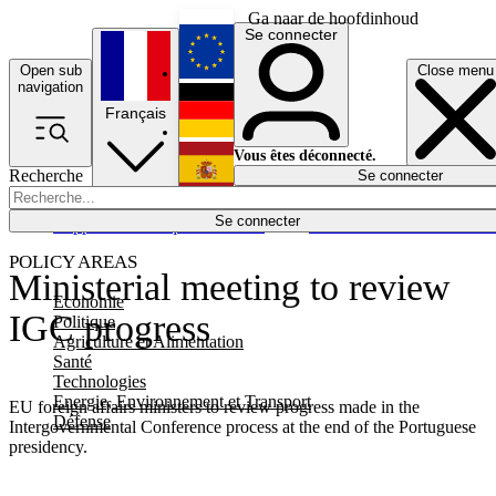
Ga naar de hoofdinhoud
Se connecter
Open sub
Close menu
English
navigation
Français
Deutsch
Vous êtes déconnecté.
Recherche
Se connecter
Español
Lumières éteintes
Se connecter
Rapporteur
Politique
Économie
Newsletters
Evénements
Em
POLICY AREAS
Ministerial meeting to review
Economie
IGC progress
Politique
Agriculture et Alimentation
Santé
Technologies
Energie, Environnement et Transport
EU foreign affairs ministers to review progress made in the
Défense
Intergovernmental Conference process at the end of the Portuguese
presidency.