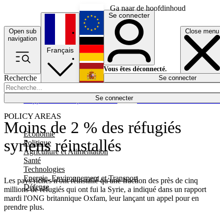
Ga naar de hoofdinhoud
Se connecter
Open sub
Close menu
English
navigation
Français
Deutsch
Vous êtes déconnecté.
Recherche
Se connecter
Español
Lumières éteintes
Se connecter
Rapporteur
Politique
Économie
Newsletters
Evénements
Em
POLICY AREAS
Moins de 2 % des réfugiés
Economie
syriens réinstallés
Politique
Agriculture et Alimentation
Santé
Technologies
Energie, Environnement et Transport
Les pays riches n'ont réinstallé qu'une fraction des près de cinq
Défense
millions de réfugiés qui ont fui la Syrie, a indiqué dans un rapport
mardi l'ONG britannique Oxfam, leur lançant un appel pour en
prendre plus.