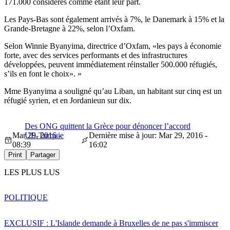
171.000 considérés comme étant leur part.
Les Pays-Bas sont également arrivés à 7%, le Danemark à 15% et la
Grande-Bretagne à 22%, selon l’Oxfam.
Selon Winnie Byanyima, directrice d’Oxfam, «les pays à économie
forte, avec des services performants et des infrastructures
développées, peuvent immédiatement réinstaller 500.000 réfugiés,
s’ils en font le choix». »
Mme Byanyima a souligné qu’au Liban, un habitant sur cinq est un
réfugié syrien, et en Jordanieun sur dix.
Des ONG quittent la Grèce pour dénoncer l’accord
Mar 29, 2016 -
UE-Turquie
Dernière mise à jour: Mar 29, 2016 -
08:39
16:02
Print
Partager
LES PLUS LUS
POLITIQUE
EXCLUSIF : L'Islande demande à Bruxelles de ne pas s'immiscer