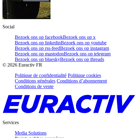
Social
Bezoek ons op facebook
Bezoek ons op x
Bezoek ons op linkedin
Bezoek ons op youtube
Bezoek ons op rss-feed
Bezoek ons op instagram
Bezoek ons op mastodon
Bezoek ons op telegram
Bezoek ons op bluesky
Bezoek ons op threads
©
2026
Euractiv FR
Politique de confidentialité
Politique cookies
Conditions générales
Conditions d’abonnement
Conditions de vente
Services
Media Solutions