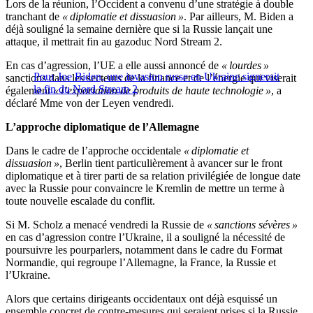
Lors de la réunion, l’Occident a convenu d’une stratégie à double
tranchant de
« diplomatie et dissuasion »
. Par ailleurs, M. Biden a
déjà souligné la semaine dernière que si la Russie lançait une
attaque, il mettrait fin au gazoduc Nord Stream 2.
En cas d’agression, l’UE a elle aussi annoncé de
« lourdes »
Pour Joe Biden, une invasion russe en Ukraine signerait
sanctions dans les secteurs de la finance et de l’énergie qui viserait
la fin du Nord Stream 2
également
« l’exportation de produits de haute technologie »
, a
déclaré Mme von der Leyen vendredi.
L’approche diplomatique de l’Allemagne
Dans le cadre de l’approche occidentale
« diplomatie et
dissuasion »
, Berlin tient particulièrement à avancer sur le front
diplomatique et à tirer parti de sa relation privilégiée de longue date
avec la Russie pour convaincre le Kremlin de mettre un terme à
toute nouvelle escalade du conflit.
Si M. Scholz a menacé vendredi la Russie de
« sanctions sévères »
en cas d’agression contre l’Ukraine, il a souligné la nécessité de
poursuivre les pourparlers, notamment dans le cadre du Format
Normandie, qui regroupe l’Allemagne, la France, la Russie et
l’Ukraine.
Alors que certains dirigeants occidentaux ont déjà esquissé un
ensemble concret de contre-mesures qui seraient prises si la Russie