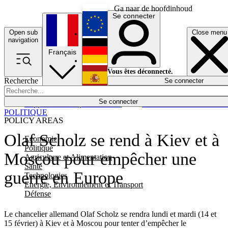
Ga naar de hoofdinhoud
Se connecter
Open sub
Close menu
English
navigation
Français
Deutsch
Vous êtes déconnecté.
Recherche
Se connecter
Español
Lumières éteintes
Se connecter
Rapporteur
Politique
Économie
Newsletters
Evénements
Em
POLITIQUE
POLICY AREAS
Olaf Scholz se rend à Kiev et à
Economie
Politique
Moscou pour empêcher une
Agriculture et Alimentation
Santé
guerre en Europe
Technologies
Energie, Environnement et Transport
Défense
Le chancelier allemand Olaf
Scholz
se rendra lundi et mardi (14 et
15 février) à Kiev et à Moscou pour tenter d’empêcher le