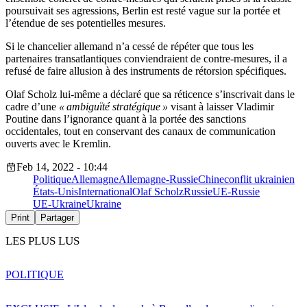
poursuivait ses agressions, Berlin est resté vague sur la portée et
l’étendue de ses potentielles mesures.
Si le chancelier allemand n’a cessé de répéter que tous les
partenaires transatlantiques conviendraient de contre-mesures, il a
refusé de faire allusion à des instruments de rétorsion spécifiques.
Olaf Scholz lui-même a déclaré que sa réticence s’inscrivait dans le
cadre d’une
« ambiguïté stratégique »
visant à laisser Vladimir
Poutine dans l’ignorance quant à la portée des sanctions
occidentales, tout en conservant des canaux de communication
ouverts avec le Kremlin.
Feb 14, 2022 - 10:44
Politique
Allemagne
Allemagne-Russie
Chine
conflit ukrainien
États-Unis
International
Olaf Scholz
Russie
UE-Russie
UE-Ukraine
Ukraine
Print
Partager
LES PLUS LUS
POLITIQUE