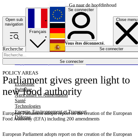
Ga naar de hoofdinhoud
Se connecter
Open sub
Close menu
English
navigation
Français
Deutsch
Vous êtes déconnecté.
Recherche
Se connecter
Español
Lumières éteintes
Se connecter
Rapporteur
Politique
Économie
Newsletters
Evénements
Em
POLICY AREAS
Parliament gives green light to
Economie
new food authority
Politique
Agriculture et Alimentation
Santé
Technologies
Energie, Environnement et Transport
European Parliament adopts report on the creation of the European
Défense
Food Authority (EFA) including 200 amendments
European Parliament adopts report on the creation of the European