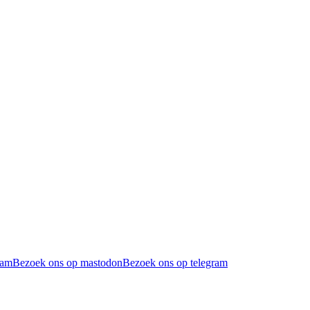
ram
Bezoek ons op mastodon
Bezoek ons op telegram