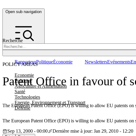
Open sub navigation
Recherche
Rapporteur
Politique
Économie
Newsletters
Evénements
Em
POLICY AREAS
Economie
Patent Office in favour of 
Politique
Agriculture et Alimentation
Santé
Technologies
Energie, Environnement et Transport
The European Patent Office (EPO) is willing to allow EU patents on
Défense
The European Patent Office (EPO) is willing to allow EU patents on
Sep 13, 2000 - 00:00
Dernière mise à jour: Jan 29, 2010 - 12:20