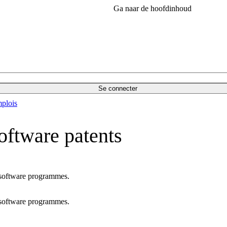
Ga naar de hoofdinhoud
Se connecter
plois
software patents
 software programmes.
 software programmes.