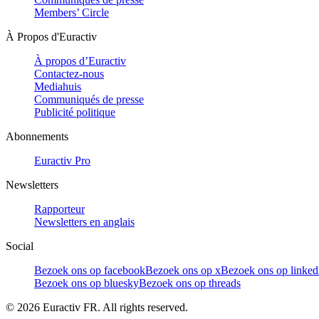
Members’ Circle
À Propos d'Euractiv
À propos d’Euractiv
Contactez-nous
Mediahuis
Communiqués de presse
Publicité politique
Abonnements
Euractiv Pro
Newsletters
Rapporteur
Newsletters en anglais
Social
Bezoek ons op facebook
Bezoek ons op x
Bezoek ons op linked
Bezoek ons op bluesky
Bezoek ons op threads
©
2026
Euractiv FR. All rights reserved.