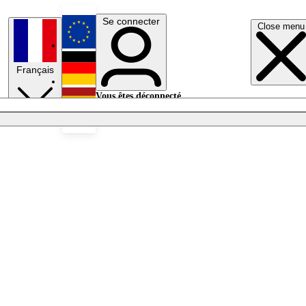
Se connecter
Close menu
English
Français
Deutsch
Vous êtes déconnecté.
Se connecter
Español
Lumières éteintes