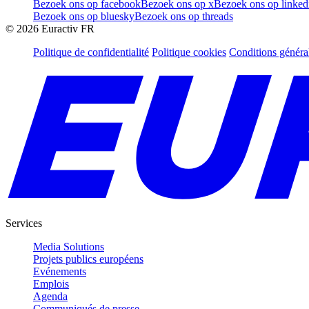
Bezoek ons op facebook
Bezoek ons op x
Bezoek ons op linked
Bezoek ons op bluesky
Bezoek ons op threads
©
2026
Euractiv FR
Politique de confidentialité
Politique cookies
Conditions généra
Services
Media Solutions
Projets publics européens
Evénements
Emplois
Agenda
Communiqués de presse