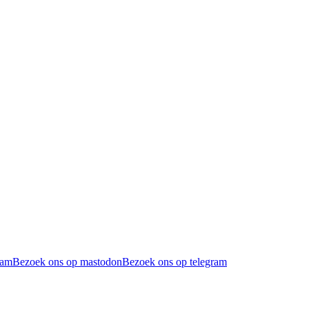
ram
Bezoek ons op mastodon
Bezoek ons op telegram