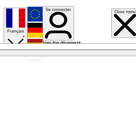
Se connecter
Close menu
English
Français
Deutsch
Vous êtes déconnecté.
Se connecter
Español
Lumières éteintes