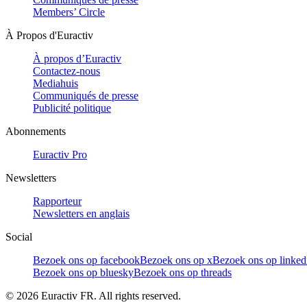
Members’ Circle
À Propos d'Euractiv
À propos d’Euractiv
Contactez-nous
Mediahuis
Communiqués de presse
Publicité politique
Abonnements
Euractiv Pro
Newsletters
Rapporteur
Newsletters en anglais
Social
Bezoek ons op facebook
Bezoek ons op x
Bezoek ons op linked
Bezoek ons op bluesky
Bezoek ons op threads
©
2026
Euractiv FR. All rights reserved.