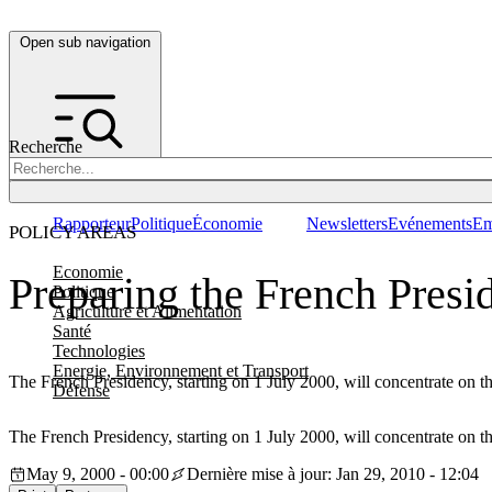
Open sub navigation
Recherche
Rapporteur
Politique
Économie
Newsletters
Evénements
Em
POLICY AREAS
Economie
Preparing the French Presi
Politique
Agriculture et Alimentation
Santé
Technologies
Energie, Environnement et Transport
The French Presidency, starting on 1 July 2000, will concentrate on th
Défense
The French Presidency, starting on 1 July 2000, will concentrate on th
May 9, 2000 - 00:00
Dernière mise à jour: Jan 29, 2010 - 12:04