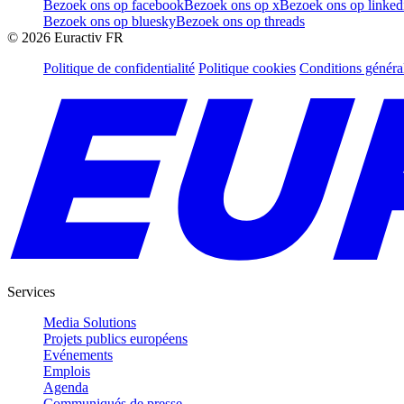
Bezoek ons op facebook
Bezoek ons op x
Bezoek ons op linked
Bezoek ons op bluesky
Bezoek ons op threads
©
2026
Euractiv FR
Politique de confidentialité
Politique cookies
Conditions généra
Services
Media Solutions
Projets publics européens
Evénements
Emplois
Agenda
Communiqués de presse