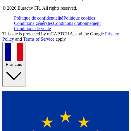
©
2026
Euractiv FR. All rights reserved.
Politique de confidentialité
Politique cookies
Conditions générales
Conditions d’abonnement
Conditions de vente
This site is protected by reCAPTCHA, and the Google
Privacy
Policy
and
Terms of Service
apply.
Français