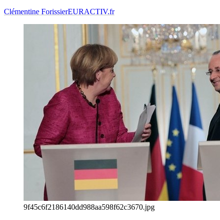
Clémentine Forissier
EURACTIV.fr
9f45c6f2186140dd988aa598f62c3670.jpg