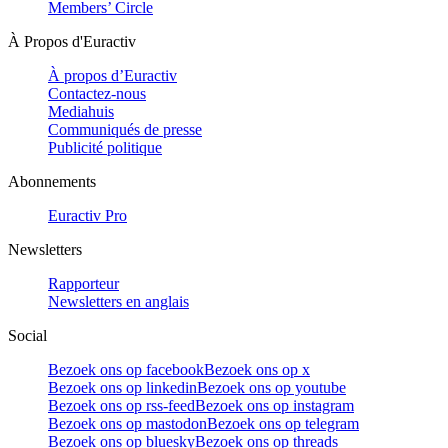
Members’ Circle
À Propos d'Euractiv
À propos d’Euractiv
Contactez-nous
Mediahuis
Communiqués de presse
Publicité politique
Abonnements
Euractiv Pro
Newsletters
Rapporteur
Newsletters en anglais
Social
Bezoek ons op facebook
Bezoek ons op x
Bezoek ons op linkedin
Bezoek ons op youtube
Bezoek ons op rss-feed
Bezoek ons op instagram
Bezoek ons op mastodon
Bezoek ons op telegram
Bezoek ons op bluesky
Bezoek ons op threads