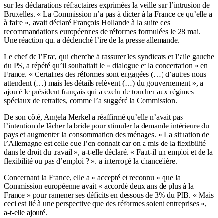
sur les déclarations réfractaires exprimées la veille sur l’intrusion de
Bruxelles. « La Commission n’a pas à dicter à la France ce qu’elle a
à faire », avait déclaré François Hollande à la suite des
recommandations européennes de réformes formulées le 28 mai.
Une réaction qui a déclenché l’ire de la presse allemande.
Le chef de l’Etat, qui cherche à rassurer les syndicats et l’aile gauche
du PS, a répété qu’il souhaitait le « dialogue et la concertation » en
France. « Certaines des réformes sont engagées (…) d’autres nous
attendent (…) mais les détails relèvent (…) du gouvernement », a
ajouté le président français qui a exclu de toucher aux régimes
spéciaux de retraites, comme l’a suggéré la Commission.
De son côté, Angela Merkel a réaffirmé qu’elle n’avait pas
l’intention de lâcher la bride pour stimuler la demande intérieure du
pays et augmenter la consommation des ménages. « La situation de
l’Allemagne est celle que l’on connait car on a mis de la flexibilité
dans le droit du travail », a-t-elle déclaré. « Faut-il un emploi et de la
flexibilité ou pas d’emploi ? », a interrogé la chancelière.
Concernant la France, elle a « accepté et reconnu » que la
Commission européenne avait « accordé deux ans de plus à la
France » pour ramener ses déficits en dessous de 3% du PIB. « Mais
ceci est lié à une perspective que des réformes soient entreprises »,
a-t-elle ajouté.