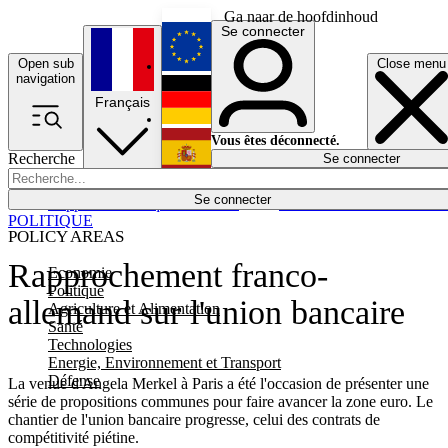
Ga naar de hoofdinhoud
Se connecter
Open sub
Close menu
English
navigation
Français
Deutsch
Vous êtes déconnecté.
Recherche
Se connecter
Español
Lumières éteintes
Se connecter
Rapporteur
Politique
Économie
Newsletters
Evénements
Em
POLITIQUE
POLICY AREAS
Rapprochement franco-
Economie
Politique
allemand sur l'union bancaire
Agriculture et Alimentation
Santé
Technologies
Energie, Environnement et Transport
Défense
La venue d'Angela Merkel à Paris a été l'occasion de présenter une
série de propositions communes pour faire avancer la zone euro. Le
chantier de l'union bancaire progresse, celui des contrats de
compétitivité piétine.