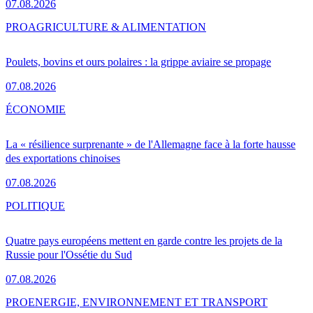
07.08.2026
PRO
AGRICULTURE & ALIMENTATION
Poulets, bovins et ours polaires : la grippe aviaire se propage
07.08.2026
ÉCONOMIE
La « résilience surprenante » de l'Allemagne face à la forte hausse
des exportations chinoises
07.08.2026
POLITIQUE
Quatre pays européens mettent en garde contre les projets de la
Russie pour l'Ossétie du Sud
07.08.2026
PRO
ENERGIE, ENVIRONNEMENT ET TRANSPORT