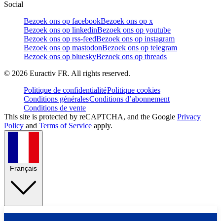
Social
Bezoek ons op facebook
Bezoek ons op x
Bezoek ons op linkedin
Bezoek ons op youtube
Bezoek ons op rss-feed
Bezoek ons op instagram
Bezoek ons op mastodon
Bezoek ons op telegram
Bezoek ons op bluesky
Bezoek ons op threads
©
2026
Euractiv FR. All rights reserved.
Politique de confidentialité
Politique cookies
Conditions générales
Conditions d’abonnement
Conditions de vente
This site is protected by reCAPTCHA, and the Google
Privacy
Policy
and
Terms of Service
apply.
Français