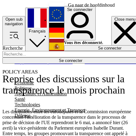
Ga naar de hoofdinhoud
Se connecter
Open sub
Close menu
English
navigation
Français
Deutsch
Vous êtes déconnecté.
Recherche
Se connecter
Español
Lumières éteintes
Se connecter
Rapporteur
Politique
Économie
Newsletters
Evénements
Em
POLICY AREAS
Reprise des discussions sur la
Economie
transparence le mois prochain
Politique
Agriculture et Alimentation
Santé
Technologies
Energie, Environnement et Transport
Les discussions entre les eurodéputés et la Commission européenne
Défense
concernant l'amélioration de la transparence dans le processus de
prise de décision de l'UE reprendront le 6 mai, a annoncé hier (26
avril) la vice-présidente du Parlement européen Isabelle Durant.
Entre temps, les groupes promouvant la transparence ont appelé à