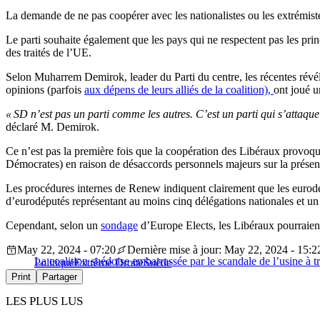
La demande de ne pas coopérer avec les nationalistes ou les extrémiste
Le parti souhaite également que les pays qui ne respectent pas les pri
des traités de l’UE.
Selon Muharrem Demirok, leader du Parti du centre, les récentes révé
opinions (parfois
aux dépens de leurs alliés de la coalition),
ont joué u
« SD n’est pas un parti comme les autres. C’est un parti qui s’attaque 
déclaré M. Demirok.
Ce n’est pas la première fois que la coopération des Libéraux provoq
Démocrates) en raison de désaccords personnels majeurs sur la présen
Les procédures internes de Renew indiquent clairement que les eurodép
d’eurodéputés représentant au moins cinq délégations nationales et un
Cependant, selon un
sondage
d’Europe Elects, les Libéraux pourraient
May 22, 2024 - 07:20
Dernière mise à jour: May 22, 2024 - 15:2
La coalition suédoise embarrassée par le scandale de l’usine à tr
Politique
Extrême Droite
Suède
Print
Partager
LES PLUS LUS