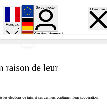
Se connecter
Close menu
English
Français
Deutsch
Vous êtes déconnecté.
Se connecter
Español
Lumières éteintes
n raison de leur
es élections de juin, si ces derniers continuent leur coopération