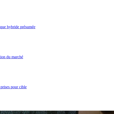
taque hybride présumée
ation du marché
prises pour cible