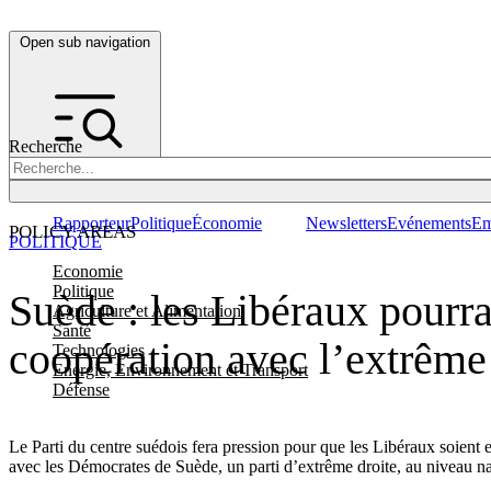
Open sub navigation
Recherche
Rapporteur
Politique
Économie
Newsletters
Evénements
Em
POLICY AREAS
POLITIQUE
Economie
Politique
Suède : les Libéraux pourra
Agriculture et Alimentation
Santé
coopération avec l’extrême
Technologies
Energie, Environnement et Transport
Défense
Le Parti du centre suédois fera pression pour que les Libéraux soient
avec les Démocrates de Suède, un parti d’extrême droite, au niveau na