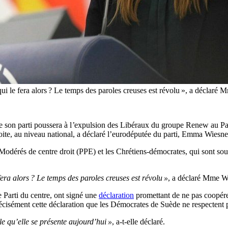
 qui le fera alors ? Le temps des paroles creuses est révolu », a déclar
son parti poussera à l
’
expulsion des Libéraux du groupe Renew au Parle
ite, au niveau national, a déclaré l’eurodéputée du parti, Emma Wiesne
s Modérés de centre droit (PPE) et les Chrétiens-démocrates, qui sont 
fera alors ? Le temps des paroles creuses est révolu »
, a déclaré Mme Wi
e Parti du centre, ont signé une
déclaration
promettant de ne pas coopére
récisément cette déclaration que les Démocrates de Suède ne respectent 
le qu’elle se présente aujourd’hui »
, a-t-elle déclaré.