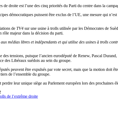
s de droite est l’une des cinq priorités du Parti du centre dans la campa
ncipes démocratiques puissent être exclus de l’UE, une mesure qui n’est 
lations de
TV4
sur une usine à trolls utilisée par les Démocrates de Suè
n rôle majeur dans la décision du parti.
aux médias libres et indépendants et qui utilise des usines à trolls cont
ue des tensions, puisque l’ancien eurodéputé de Renew, Pascal Durand, 
ce des Libéraux suédois au sein du groupe.
utés peuvent être expulsés par vote secret, mais que la motion doit êt
 tiers de l’ensemble du groupe.
 perdre leur unique siège au Parlement européen lors des prochaines éle
2
olls de l’extrême droite