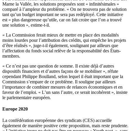
Marne la Vallée, les solutions proposées sont « infinitésimales »
comparé à l’ampleur du problème. « On ne trouvera pas de solution
tant qu’un budget important ne sera pas redéployé. Cette initiative
est « plus dangereuse qu’utile, car on fait croire que l’on a trouvé
une solution », estime-t-il.
« La Commission ferait mieux de mettre en place des modalités
moins lourdes pour l’attribution des crédits, qui empêche les projets
d’être réalisés », juge-t-il également, soulignant par ailleurs que
l’affectation du fonds social relève de la responsabilité des États-
membres.
« Ce n’est pas une question de somme. Il existe déjà d’autres
dispositifs financiers et d’autres façons de se mobiliser », réfute
cependant Philippe Boulland, selon lequel il était important que la
Commission s’empare de ce problème. Il souligne par ailleurs
l’importance de combiner mesures de relances économiques et en
faveur de l’emploi. « L’un sans l’autre, ce serait incohérent », insiste
le parlementaire européen.
Europe 2020
La confédération européenne des syndicats (CES) accueille
également de manière positive cette proposition, mais reste prudente.
« L’initiative jeune ne doit pas être un nouveau « Youth pact », sans