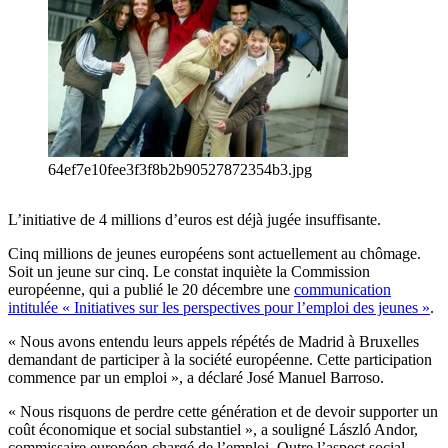
64ef7e10fee3f3f8b2b90527872354b3.jpg
L’initiative de 4 millions d’euros est déjà jugée insuffisante.
Cinq millions de jeunes européens sont actuellement au chômage.
Soit un jeune sur cinq. Le constat inquiète la Commission
européenne, qui a publié le 20 décembre une
communication
intitulée « Initiatives sur les perspectives pour l’emploi des jeunes »
.
« Nous avons entendu leurs appels répétés de Madrid à Bruxelles
demandant de participer à la société européenne. Cette participation
commence par un emploi », a déclaré José Manuel Barroso.
« Nous risquons de perdre cette génération et de devoir supporter un
coût économique et social substantiel », a souligné László Andor,
commissaire européen chargé de l’emploi. Outre l’aspect social,