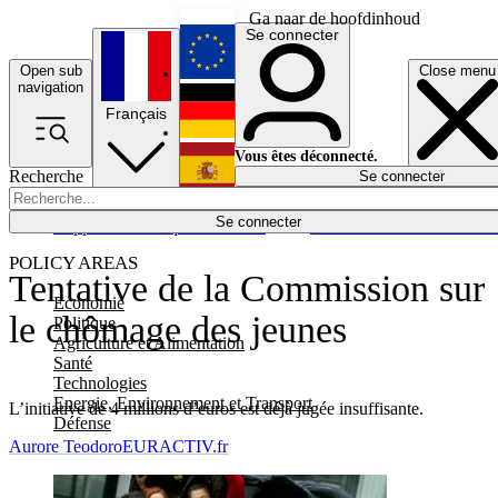
Ga naar de hoofdinhoud
Se connecter
Open sub
Close menu
English
navigation
Français
Deutsch
Vous êtes déconnecté.
Recherche
Se connecter
Español
Lumières éteintes
Se connecter
Rapporteur
Politique
Économie
Newsletters
Evénements
Em
POLICY AREAS
Tentative de la Commission sur
Economie
le chômage des jeunes
Politique
Agriculture et Alimentation
Santé
Technologies
Energie, Environnement et Transport
L’initiative de 4 millions d’euros est déjà jugée insuffisante.
Défense
Aurore Teodoro
EURACTIV.fr