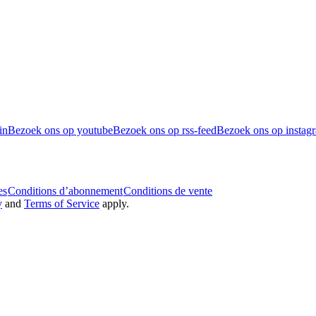
in
Bezoek ons op youtube
Bezoek ons op rss-feed
Bezoek ons op instag
es
Conditions d’abonnement
Conditions de vente
y
and
Terms of Service
apply.