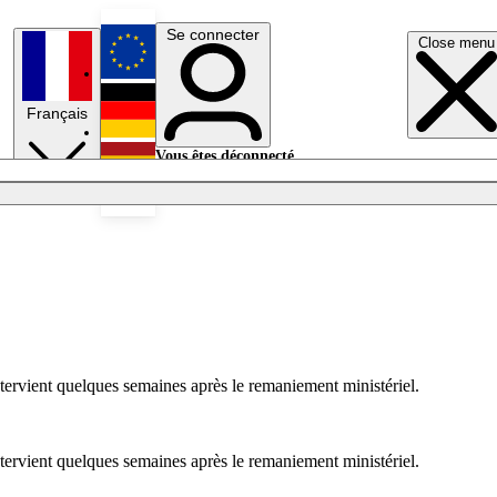
Se connecter
Close menu
English
Français
Deutsch
Vous êtes déconnecté.
Se connecter
Español
Lumières éteintes
ntervient quelques semaines après le remaniement ministériel.
ntervient quelques semaines après le remaniement ministériel.