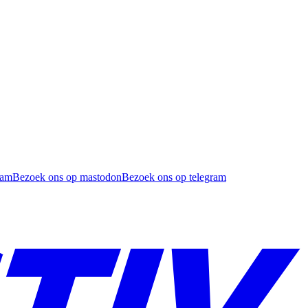
ram
Bezoek ons op mastodon
Bezoek ons op telegram