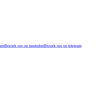
ram
Bezoek ons op mastodon
Bezoek ons op telegram