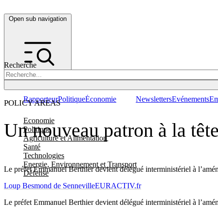
Open sub navigation
Recherche
Rapporteur
Politique
Économie
Newsletters
Evénements
Em
POLICY AREAS
Economie
Un nouveau patron à la tête
Politique
Agriculture et Alimentation
Santé
Technologies
Energie, Environnement et Transport
Le préfet Emmanuel Berthier devient délégué interministériel à l’aména
Défense
Loup Besmond de Senneville
EURACTIV.fr
Le préfet Emmanuel Berthier devient délégué interministériel à l’aména