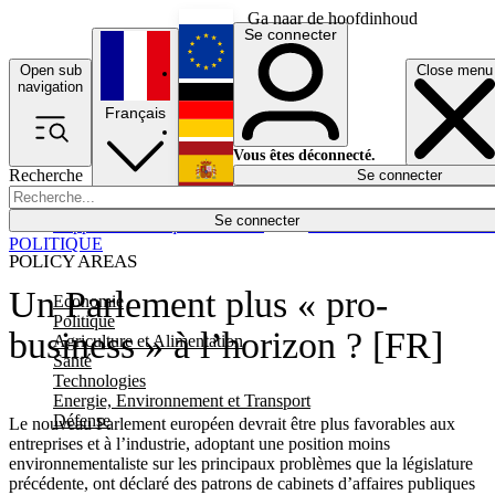
Ga naar de hoofdinhoud
Se connecter
Open sub
Close menu
English
navigation
Français
Deutsch
Vous êtes déconnecté.
Recherche
Se connecter
Español
Lumières éteintes
Se connecter
Rapporteur
Politique
Économie
Newsletters
Evénements
Em
POLITIQUE
POLICY AREAS
Un Parlement plus « pro-
Economie
Politique
business » à l’horizon ? [FR]
Agriculture et Alimentation
Santé
Technologies
Energie, Environnement et Transport
Défense
Le nouveau Parlement européen devrait être plus favorables aux
entreprises et à l’industrie, adoptant une position moins
environnementaliste sur les principaux problèmes que la législature
précédente, ont déclaré des patrons de cabinets d’affaires publiques