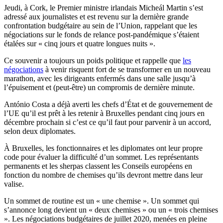
Jeudi, à Cork, le Premier ministre irlandais Micheál Martin s’est
adressé aux journalistes et est revenu sur la dernière grande
confrontation budgétaire au sein de l’Union, rappelant que les
négociations sur le fonds de relance post-pandémique s’étaient
étalées sur « cinq jours et quatre longues nuits ».
Ce souvenir a toujours un poids politique et rappelle que
les
négociations
à venir risquent fort de se transformer en un nouveau
marathon, avec les dirigeants enfermés dans une salle jusqu’à
l’épuisement et (peut-être) un compromis de dernière minute.
António Costa a déjà averti les chefs d’État et de gouvernement de
l’UE qu’il est prêt à les retenir à Bruxelles pendant cinq jours en
décembre prochain si c’est ce qu’il faut pour parvenir à un accord,
selon deux diplomates.
À Bruxelles, les fonctionnaires et les diplomates ont leur propre
code pour évaluer la difficulté d’un sommet. Les représentants
permanents et les sherpas classent les Conseils européens en
fonction du nombre de chemises qu’ils devront mettre dans leur
valise.
Un sommet de routine est un « une chemise ». Un sommet qui
s’annonce long devient un « deux chemises » ou un « trois chemises
». Les négociations budgétaires de juillet 2020, menées en pleine