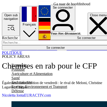
Ga naar de hoofdinhoud
Se connecter
Open sub
Close menu
English
navigation
Français
Deutsch
Vous êtes déconnecté.
Recherche
Se connecter
Español
Lumières éteintes
Se connecter
Rapporteur
Politique
Économie
Newsletters
Evénements
Em
POLITIQUE
POLICY AREAS
Chemises en rab pour le CFP
Economie
Politique
Agriculture et Alimentation
Santé
Technologies
Également dans l'édition de vendredi : le rival de Meloni, Christine
Energie, Environnement et Transport
Lagarde, Chypre
Défense
Nicoletta Ionta
EURACTIV.com