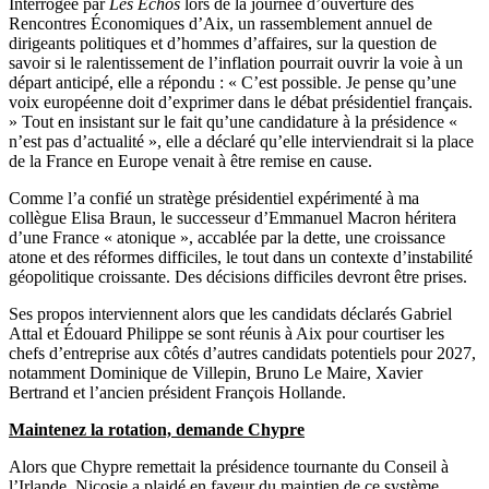
Interrogée par
Les Echos
lors de la journée d’ouverture des
Rencontres Économiques d’Aix, un rassemblement annuel de
dirigeants politiques et d’hommes d’affaires, sur la question de
savoir si le ralentissement de l’inflation pourrait ouvrir la voie à un
départ anticipé, elle a répondu : « C’est possible. Je pense qu’une
voix européenne doit d’exprimer dans le débat présidentiel français.
» Tout en insistant sur le fait qu’une candidature à la présidence «
n’est pas d’actualité », elle a déclaré qu’elle interviendrait si la place
de la France en Europe venait à être remise en cause.
Comme l’a confié un stratège présidentiel expérimenté à ma
collègue Elisa Braun, le successeur d’Emmanuel Macron héritera
d’une France « atonique », accablée par la dette, une croissance
atone et des réformes difficiles, le tout dans un contexte d’instabilité
géopolitique croissante. Des décisions difficiles devront être prises.
Ses propos interviennent alors que les candidats déclarés Gabriel
Attal et Édouard Philippe se sont réunis à Aix pour courtiser les
chefs d’entreprise aux côtés d’autres candidats potentiels pour 2027,
notamment Dominique de Villepin, Bruno Le Maire, Xavier
Bertrand et l’ancien président François Hollande.
Maintenez la rotation, demande Chypre
Alors que Chypre remettait la présidence tournante du Conseil à
l’Irlande, Nicosie a plaidé en faveur du maintien de ce système,