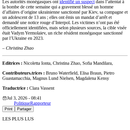
Les autorités monégasques ont
identifié un suspect
dans l’attentat à
la bombe de cette semaine qui a gravement blessé un homme
d’affaires d’origine ukrainienne sanctionné par Kiev, sa compagne et
un adolescent de 13 ans ; elles ont émis un mandat d’arrêt et
demandé une notice rouge d’Interpol. Les victimes n’ont pas été
officiellement identifiées, mais selon plusieurs sources, la cible visée
était Vadym Yermolaiev, un riche résident monégasque sanctionné
par l’Ukraine en 2023
.
–
Christina Zhao
Editrices :
Nicoletta Ionta, Christina Zhao, Sofia Mandilara,
Contributeurs.trices :
Bruno Waterfield, Elisa Braun, Pietro
Guastamacchia, Magnus Lund Nielsen, Magdalena Kensy
Traductrice :
Clara Vassent
Jul 3, 2026 - 08:41
Politique
Rapporteur
Print
Partager
LES PLUS LUS