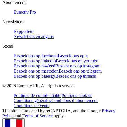
Abonnements
Euractiv Pro
Newsletters
Rapporteur
Newsletters en anglais
Social
Bezoek ons op facebook
Bezoek ons op x
Bezoek ons op linkedin
Bezoek ons op youtube
Bezoek ons op rss-feed
Bezoek ons op instagram
Bezoek ons op mastodon
Bezoek ons op telegram
Bezoek ons op bluesky
Bezoek ons op threads
©
2026
Euractiv FR. All rights reserved.
Politique de confidentialité
Politique cookies
Conditions générales
Conditions d’abonnement
Conditions de vente
This site is protected by reCAPTCHA, and the Google
Privacy
Policy
and
Terms of Service
apply.