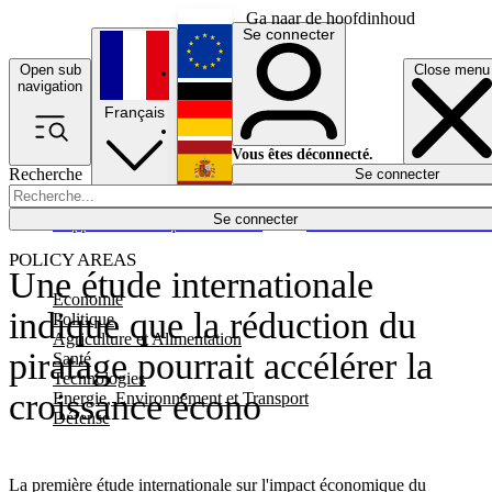
Ga naar de hoofdinhoud
Se connecter
Open sub
Close menu
English
navigation
Français
Deutsch
Vous êtes déconnecté.
Recherche
Se connecter
Español
Lumières éteintes
Se connecter
Rapporteur
Politique
Économie
Newsletters
Evénements
Em
POLICY AREAS
Une étude internationale
Economie
indique que la réduction du
Politique
Agriculture et Alimentation
piratage pourrait accélérer la
Santé
Technologies
croissance écono
Energie, Environnement et Transport
Défense
La première étude internationale sur l'impact économique du