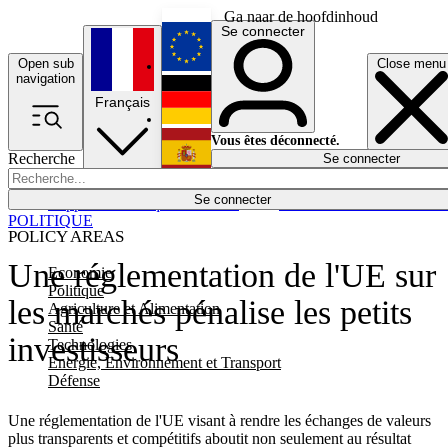
Ga naar de hoofdinhoud
Se connecter
Open sub
Close menu
English
navigation
Français
Deutsch
Vous êtes déconnecté.
Recherche
Se connecter
Español
Lumières éteintes
Se connecter
Rapporteur
Politique
Économie
Newsletters
Evénements
Em
POLITIQUE
POLICY AREAS
Une réglementation de l'UE sur
Economie
Politique
les marchés pénalise les petits
Agriculture et Alimentation
Santé
investisseurs
Technologies
Energie, Environnement et Transport
Défense
Une réglementation de l'UE visant à rendre les échanges de valeurs
plus transparents et compétitifs aboutit non seulement au résultat