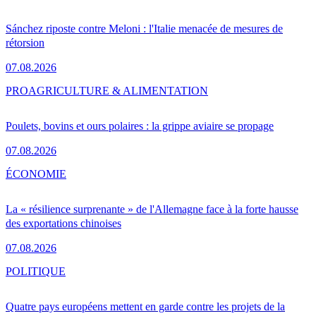
Sánchez riposte contre Meloni : l'Italie menacée de mesures de
rétorsion
07.08.2026
PRO
AGRICULTURE & ALIMENTATION
Poulets, bovins et ours polaires : la grippe aviaire se propage
07.08.2026
ÉCONOMIE
La « résilience surprenante » de l'Allemagne face à la forte hausse
des exportations chinoises
07.08.2026
POLITIQUE
Quatre pays européens mettent en garde contre les projets de la