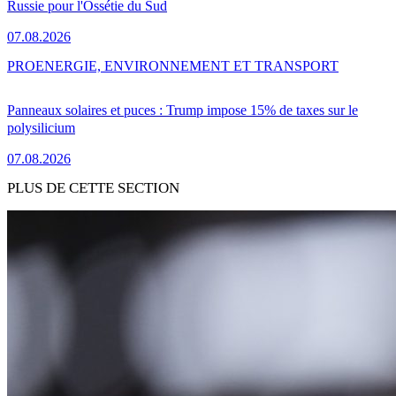
Russie pour l'Ossétie du Sud
07.08.2026
PRO
ENERGIE, ENVIRONNEMENT ET TRANSPORT
Panneaux solaires et puces : Trump impose 15% de taxes sur le
polysilicium
07.08.2026
PLUS DE CETTE SECTION