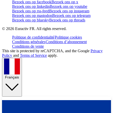
Bezoek ons op facebook
Bezoek ons op x
Bezoek ons op linkedin
Bezoek ons op youtube
Bezoek ons op rss-feed
Bezoek ons op instagram
Bezoek ons op mastodon
Bezoek ons op telegram
Bezoek ons op bluesky
Bezoek ons op threads
©
2026
Euractiv FR. All rights reserved.
Politique de confidentialité
Politique cookies
Conditions générales
Conditions d’abonnement
Conditions de vente
This site is protected by reCAPTCHA, and the Google
Privacy
Policy
and
Terms of Service
apply.
Français