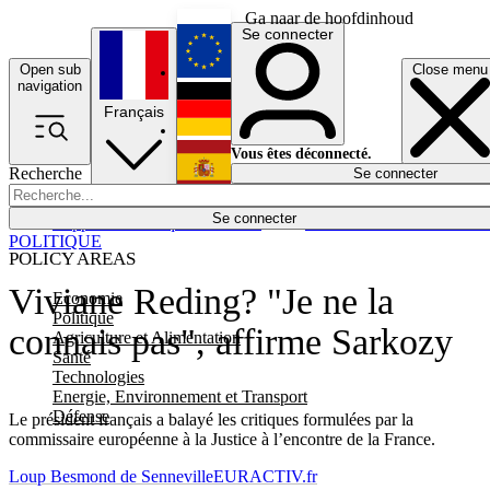
Ga naar de hoofdinhoud
Se connecter
Open sub
Close menu
English
navigation
Français
Deutsch
Vous êtes déconnecté.
Recherche
Se connecter
Español
Lumières éteintes
Se connecter
Rapporteur
Politique
Économie
Newsletters
Evénements
Em
POLITIQUE
POLICY AREAS
Viviane Reding? "Je ne la
Economie
Politique
connais pas", affirme Sarkozy
Agriculture et Alimentation
Santé
Technologies
Energie, Environnement et Transport
Défense
Le président français a balayé les critiques formulées par la
commissaire européenne à la Justice à l’encontre de la France.
Loup Besmond de Senneville
EURACTIV.fr