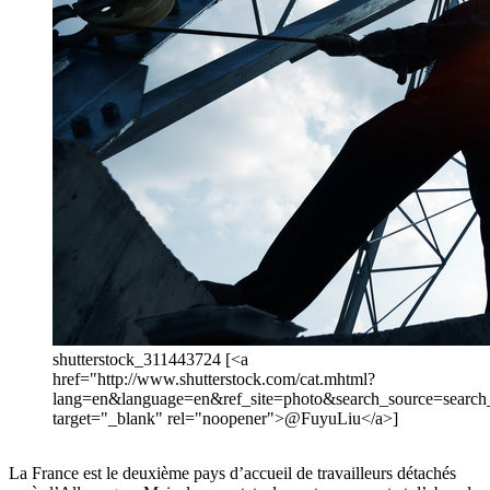
shutterstock_311443724 [<a
href="http://www.shutterstock.com/cat.mhtml?
lang=en&language=en&ref_site=photo&search_source=sear
target="_blank" rel="noopener">@FuyuLiu</a>]
La France est le deuxième pays d’accueil de travailleurs détachés