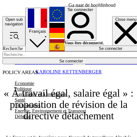
Ga naar de hoofdinhoud
Se connecter
Open sub
Close menu
English
navigation
Français
Deutsch
Vous êtes déconnecté.
Recherche
Se connecter
Español
Lumières éteintes
Se connecter
Rapporteur
Politique
Économie
Newsletters
Evénements
Em
KAROLINE KETTENBERGER
POLICY AREAS
Economie
Politique
« À travail égal, salaire égal » :
Agriculture et Alimentation
Santé
proposition de révision de la
Technologies
Energie, Environnement et Transport
directive détachement
Défense