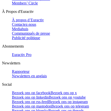
Members’ Circle
À Propos d'Euractiv
À propos d’Euractiv
Contactez-nous
Mediahuis
Communiqués de presse
Publicité politique
Abonnements
Euractiv Pro
Newsletters
Rapporteur
Newsletters en anglais
Social
Bezoek ons op facebook
Bezoek ons op x
Bezoek ons op linkedin
Bezoek ons op youtube
Bezoek ons op rss-feed
Bezoek ons op instagram
Bezoek ons op mastodon
Bezoek ons op telegram
Bezoek ons op bluesky
Bezoek ons op threads