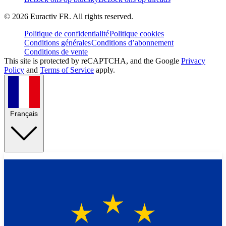
©
2026
Euractiv FR. All rights reserved.
Politique de confidentialité
Politique cookies
Conditions générales
Conditions d’abonnement
Conditions de vente
This site is protected by reCAPTCHA, and the Google
Privacy
Policy
and
Terms of Service
apply.
Français