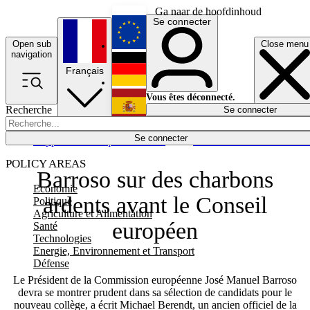
Ga naar de hoofdinhoud
Se connecter
Open sub
Close menu
English
navigation
Français
Deutsch
Vous êtes déconnecté.
Recherche
Se connecter
Español
Lumières éteintes
Se connecter
Rapporteur
Politique
Économie
Newsletters
Evénements
Em
POLICY AREAS
Barroso sur des charbons
Economie
ardents avant le Conseil
Politique
Agriculture et Alimentation
européen
Santé
Technologies
Energie, Environnement et Transport
Défense
Le Président de la Commission européenne José Manuel Barroso
devra se montrer prudent dans sa sélection de candidats pour le
nouveau collège, a écrit Michael Berendt, un ancien officiel de la