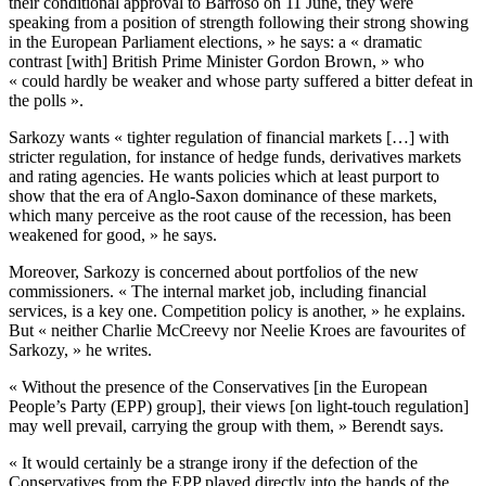
their conditional approval to Barroso on 11 June, they were
speaking from a position of strength following their strong showing
in the European Parliament elections, » he says: a « dramatic
contrast [with] British Prime Minister Gordon Brown, » who
« could hardly be weaker and whose party suffered a bitter defeat in
the polls ».
Sarkozy wants « tighter regulation of financial markets […] with
stricter regulation, for instance of hedge funds, derivatives markets
and rating agencies. He wants policies which at least purport to
show that the era of Anglo-Saxon dominance of these markets,
which many perceive as the root cause of the recession, has been
weakened for good, » he says.
Moreover, Sarkozy is concerned about portfolios of the new
commissioners. « The internal market job, including financial
services, is a key one. Competition policy is another, » he explains.
But « neither Charlie McCreevy nor Neelie Kroes are favourites of
Sarkozy, » he writes.
« Without the presence of the Conservatives [in the European
People’s Party (EPP) group], their views [on light-touch regulation]
may well prevail, carrying the group with them, » Berendt says.
« It would certainly be a strange irony if the defection of the
Conservatives from the EPP played directly into the hands of the