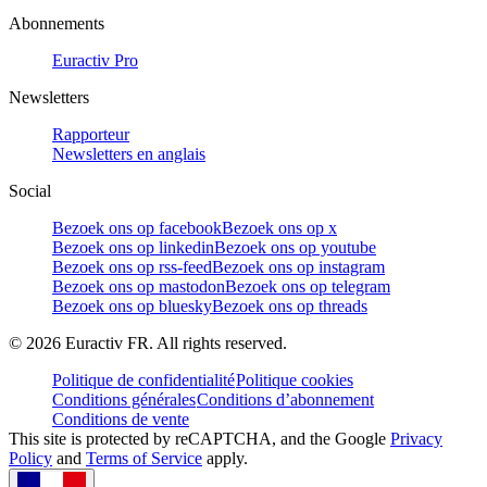
Abonnements
Euractiv Pro
Newsletters
Rapporteur
Newsletters en anglais
Social
Bezoek ons op facebook
Bezoek ons op x
Bezoek ons op linkedin
Bezoek ons op youtube
Bezoek ons op rss-feed
Bezoek ons op instagram
Bezoek ons op mastodon
Bezoek ons op telegram
Bezoek ons op bluesky
Bezoek ons op threads
©
2026
Euractiv FR. All rights reserved.
Politique de confidentialité
Politique cookies
Conditions générales
Conditions d’abonnement
Conditions de vente
This site is protected by reCAPTCHA, and the Google
Privacy
Policy
and
Terms of Service
apply.