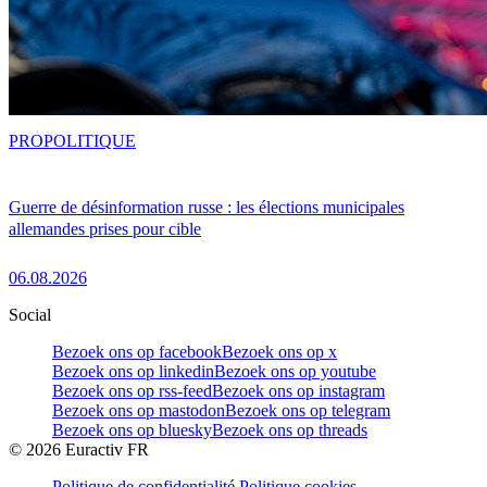
PRO
POLITIQUE
Guerre de désinformation russe : les élections municipales
allemandes prises pour cible
06.08.2026
Social
Bezoek ons op facebook
Bezoek ons op x
Bezoek ons op linkedin
Bezoek ons op youtube
Bezoek ons op rss-feed
Bezoek ons op instagram
Bezoek ons op mastodon
Bezoek ons op telegram
Bezoek ons op bluesky
Bezoek ons op threads
©
2026
Euractiv FR
Politique de confidentialité
Politique cookies