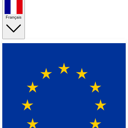
Français