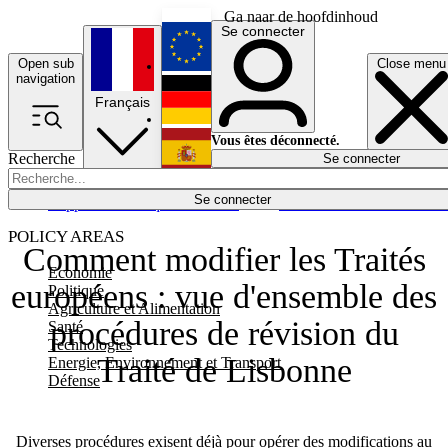
Ga naar de hoofdinhoud
Se connecter
Open sub
Close menu
English
navigation
Français
Deutsch
Vous êtes déconnecté.
Recherche
Se connecter
Español
Lumières éteintes
Se connecter
Rapporteur
Politique
Économie
Newsletters
Evénements
Em
POLICY AREAS
Comment modifier les Traités
Economie
européens : vue d'ensemble des
Politique
Agriculture et Alimentation
procédures de révision du
Santé
Technologies
Traité de Lisbonne
Energie, Environnement et Transport
Défense
Diverses procédures exisent déjà pour opérer des modifications au