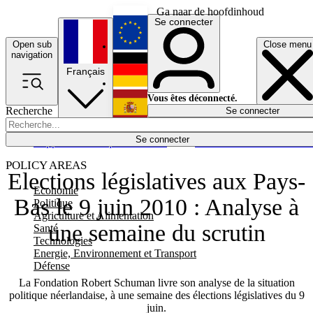
Ga naar de hoofdinhoud
Se connecter
Open sub
Close menu
English
navigation
Français
Deutsch
Vous êtes déconnecté.
Recherche
Se connecter
Español
Lumières éteintes
Se connecter
Rapporteur
Politique
Économie
Newsletters
Evénements
Em
POLICY AREAS
Elections législatives aux Pays-
Economie
Bas le 9 juin 2010 : Analyse à
Politique
Agriculture et Alimentation
une semaine du scrutin
Santé
Technologies
Energie, Environnement et Transport
Défense
La Fondation Robert Schuman livre son analyse de la situation
politique néerlandaise, à une semaine des élections législatives du 9
juin.