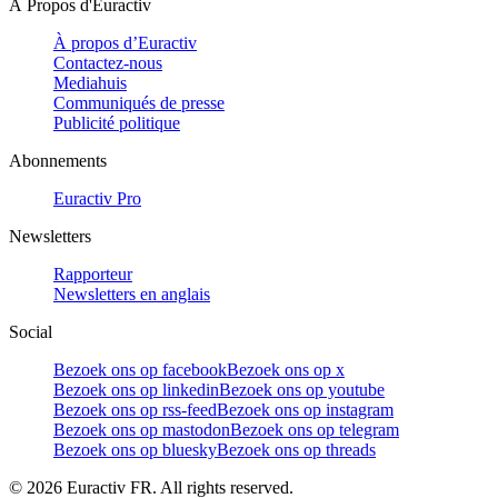
À Propos d'Euractiv
À propos d’Euractiv
Contactez-nous
Mediahuis
Communiqués de presse
Publicité politique
Abonnements
Euractiv Pro
Newsletters
Rapporteur
Newsletters en anglais
Social
Bezoek ons op facebook
Bezoek ons op x
Bezoek ons op linkedin
Bezoek ons op youtube
Bezoek ons op rss-feed
Bezoek ons op instagram
Bezoek ons op mastodon
Bezoek ons op telegram
Bezoek ons op bluesky
Bezoek ons op threads
©
2026
Euractiv FR. All rights reserved.