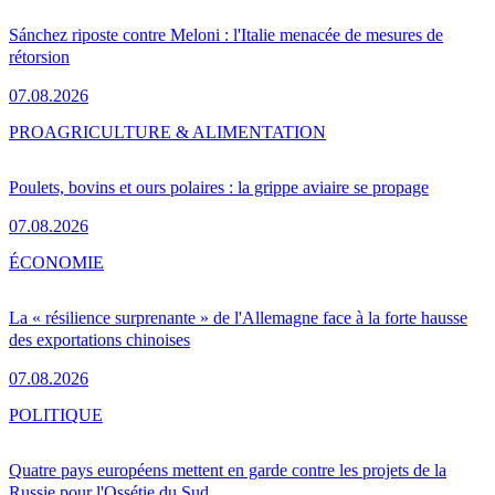
Sánchez riposte contre Meloni : l'Italie menacée de mesures de
rétorsion
07.08.2026
PRO
AGRICULTURE & ALIMENTATION
Poulets, bovins et ours polaires : la grippe aviaire se propage
07.08.2026
ÉCONOMIE
La « résilience surprenante » de l'Allemagne face à la forte hausse
des exportations chinoises
07.08.2026
POLITIQUE
Quatre pays européens mettent en garde contre les projets de la
Russie pour l'Ossétie du Sud