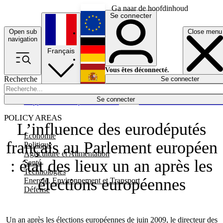
Ga naar de hoofdinhoud
Se connecter
Open sub
Close menu
English
navigation
Français
Deutsch
Vous êtes déconnecté.
Recherche
Se connecter
Español
Lumières éteintes
Se connecter
Rapporteur
Politique
Économie
Newsletters
Evénements
Em
POLICY AREAS
L’influence des eurodéputés
Economie
français au Parlement européen
Politique
Agriculture et Alimentation
: état des lieux un an après les
Santé
Technologies
élections européennes
Energie, Environnement et Transport
Défense
Un an après les élections européennes de juin 2009, le directeur des