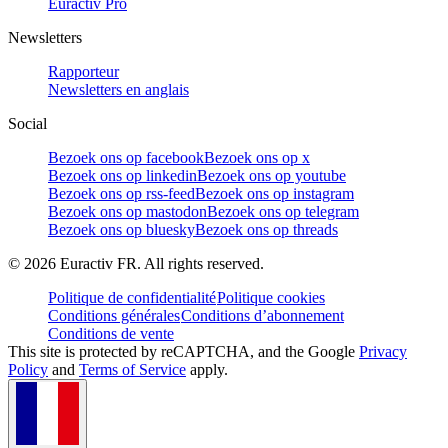
Euractiv Pro
Newsletters
Rapporteur
Newsletters en anglais
Social
Bezoek ons op facebook
Bezoek ons op x
Bezoek ons op linkedin
Bezoek ons op youtube
Bezoek ons op rss-feed
Bezoek ons op instagram
Bezoek ons op mastodon
Bezoek ons op telegram
Bezoek ons op bluesky
Bezoek ons op threads
©
2026
Euractiv FR. All rights reserved.
Politique de confidentialité
Politique cookies
Conditions générales
Conditions d’abonnement
Conditions de vente
This site is protected by reCAPTCHA, and the Google
Privacy
Policy
and
Terms of Service
apply.