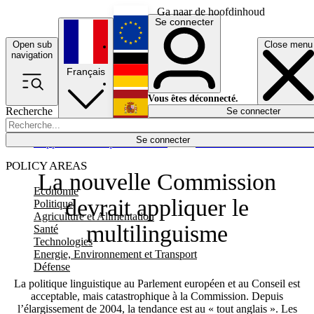
Ga naar de hoofdinhoud
Se connecter
Open sub
Close menu
English
navigation
Français
Deutsch
Vous êtes déconnecté.
Recherche
Se connecter
Español
Lumières éteintes
Se connecter
Rapporteur
Politique
Économie
Newsletters
Evénements
Em
POLICY AREAS
La nouvelle Commission
Economie
devrait appliquer le
Politique
Agriculture et Alimentation
multilinguisme
Santé
Technologies
Energie, Environnement et Transport
Défense
La politique linguistique au Parlement européen et au Conseil est
acceptable, mais catastrophique à la Commission. Depuis
l’élargissement de 2004, la tendance est au « tout anglais ». Les