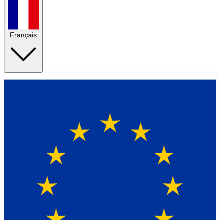
Français