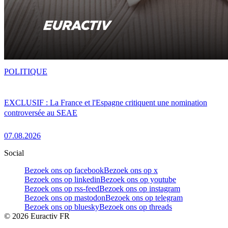
POLITIQUE
EXCLUSIF : La France et l'Espagne critiquent une nomination
controversée au SEAE
07.08.2026
Social
Bezoek ons op facebook
Bezoek ons op x
Bezoek ons op linkedin
Bezoek ons op youtube
Bezoek ons op rss-feed
Bezoek ons op instagram
Bezoek ons op mastodon
Bezoek ons op telegram
Bezoek ons op bluesky
Bezoek ons op threads
©
2026
Euractiv FR