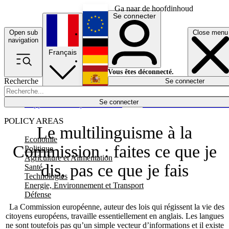
Ga naar de hoofdinhoud
Se connecter
Open sub
Close menu
English
navigation
Français
Deutsch
Vous êtes déconnecté.
Recherche
Se connecter
Español
Lumières éteintes
Se connecter
Rapporteur
Politique
Économie
Newsletters
Evénements
Em
POLICY AREAS
Le multilinguisme à la
Economie
Commission : faites ce que je
Politique
Agriculture et Alimentation
dis, pas ce que je fais
Santé
Technologies
Energie, Environnement et Transport
Défense
La Commission européenne, auteur des lois qui régissent la vie des
citoyens européens, travaille essentiellement en anglais. Les langues
ne sont toutefois pas qu’un simple vecteur d’informations et il existe