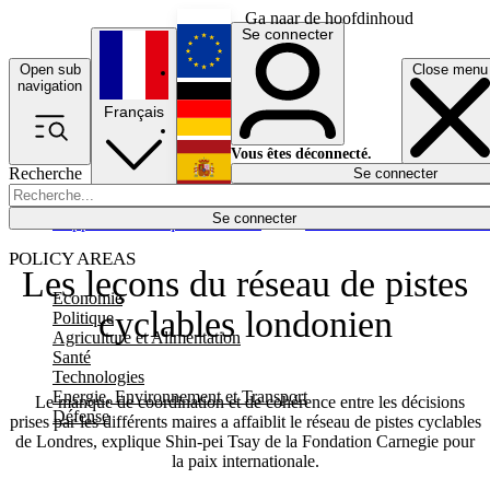
Ga naar de hoofdinhoud
Se connecter
Open sub
Close menu
English
navigation
Français
Deutsch
Vous êtes déconnecté.
Recherche
Se connecter
Español
Lumières éteintes
Se connecter
Rapporteur
Politique
Économie
Newsletters
Evénements
Em
POLICY AREAS
Les leçons du réseau de pistes
Economie
cyclables londonien
Politique
Agriculture et Alimentation
Santé
Technologies
Energie, Environnement et Transport
Le manque de coordination et de cohérence entre les décisions
Défense
prises par les différents maires a affaiblit le réseau de pistes cyclables
de Londres, explique Shin-pei Tsay de la Fondation Carnegie pour
la paix internationale.