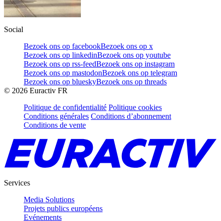
Social
Bezoek ons op facebook
Bezoek ons op x
Bezoek ons op linkedin
Bezoek ons op youtube
Bezoek ons op rss-feed
Bezoek ons op instagram
Bezoek ons op mastodon
Bezoek ons op telegram
Bezoek ons op bluesky
Bezoek ons op threads
©
2026
Euractiv FR
Politique de confidentialité
Politique cookies
Conditions générales
Conditions d’abonnement
Conditions de vente
Services
Media Solutions
Projets publics européens
Evénements