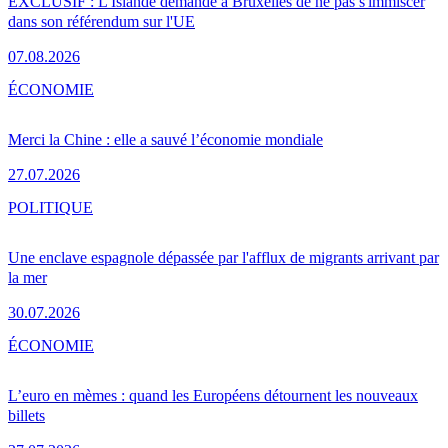
EXCLUSIF : L'Islande demande à Bruxelles de ne pas s'immiscer
dans son référendum sur l'UE
07.08.2026
ÉCONOMIE
Merci la Chine : elle a sauvé l’économie mondiale
27.07.2026
POLITIQUE
Une enclave espagnole dépassée par l'afflux de migrants arrivant par
la mer
30.07.2026
ÉCONOMIE
L’euro en mèmes : quand les Européens détournent les nouveaux
billets