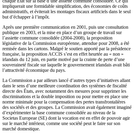
chaque État sur la base d’une assiette commune consolidée. Ce qui
impliquerait une formidable simplification, des économies de coûts
administratifs, et éviterait les montages fiscaux artificiels dans le seul
but d’échapper à l’impôt.
Après une première communication en 2001, puis une consultation
publique en 2003, et la mise en place d’un groupe de travail sur
l’assiette commune consolidée (2004-2008), la proposition
législative de la Commission européenne, attendue pour 2008, a été
remisée dans les cartons. Malgré le soutien apporté par la présidence
française, la proposition ACCIS s’est en effet heurtée au « non »
irlandais du 12 juin, en partie motivé par la crainte de perte d’une
souveraineté fiscale sur laquelle le gouvernement irlandais avait bâti
l’attractivité économique du pays.
La Commission a par ailleurs lancé d’autres types d’initiatives allant
dans le sens d’une meilleure coordination des systèmes de fiscalité
directe des États, avec notamment des mesures pour supprimer les
discriminations et la double imposition ou pour mettre en place une
norme minimale pour la compensation des pertes transfrontalières
des sociétés et des groupes. La Commission avait également imaginé
d’expérimenter la base commune consolidée au niveau de la
Societas Europeae (SE) dont la vocation est en effet de pouvoir agir
sur le marché intérieur, comme une société peut le faire sur son
marché domestique.