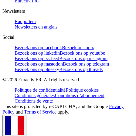
Euractiv Pro
Newsletters
Rapporteur
Newsletters en anglais
Social
Bezoek ons op facebook
Bezoek ons op x
Bezoek ons op linkedin
Bezoek ons op youtube
Bezoek ons op rss-feed
Bezoek ons op instagram
Bezoek ons op mastodon
Bezoek ons op telegram
Bezoek ons op bluesky
Bezoek ons op threads
©
2026
Euractiv FR. All rights reserved.
Politique de confidentialité
Politique cookies
Conditions générales
Conditions d’abonnement
Conditions de vente
This site is protected by reCAPTCHA, and the Google
Privacy
Policy
and
Terms of Service
apply.