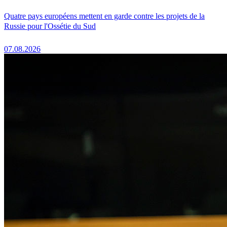
Quatre pays européens mettent en garde contre les projets de la
Russie pour l'Ossétie du Sud
07.08.2026