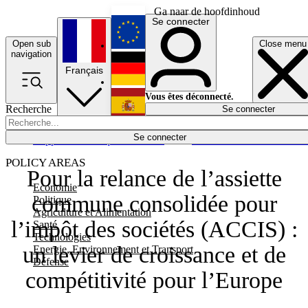
Ga naar de hoofdinhoud
Se connecter
Open sub
Close menu
English
navigation
Français
Deutsch
Vous êtes déconnecté.
Recherche
Se connecter
Español
Lumières éteintes
Se connecter
Rapporteur
Politique
Économie
Newsletters
Evénements
Em
POLICY AREAS
Pour la relance de l’assiette
Economie
commune consolidée pour
Politique
Agriculture et Alimentation
l’impôt des sociétés (ACCIS) :
Santé
Technologies
un levier de croissance et de
Energie, Environnement et Transport
Défense
compétitivité pour l’Europe