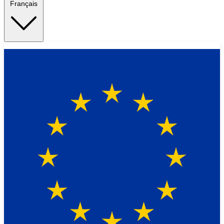
Français