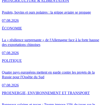
PRO
AGRICULTURE & ALIMENTATION
Poulets, bovins et ours polaires : la grippe aviaire se propage
07.08.2026
ÉCONOMIE
La « résilience surprenante » de l'Allemagne face à la forte hausse
des exportations chinoises
07.08.2026
POLITIQUE
Quatre pays européens mettent en garde contre les projets de la
Russie pour l'Ossétie du Sud
07.08.2026
PRO
ENERGIE, ENVIRONNEMENT ET TRANSPORT
Panneaux solaires et puces : Trump impose 15% de taxes sur le