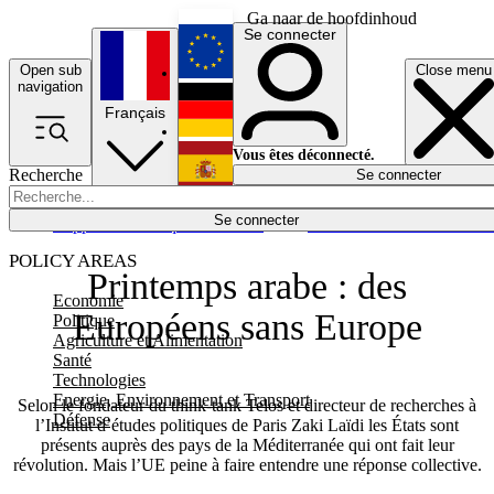
Ga naar de hoofdinhoud
Se connecter
Open sub
Close menu
English
navigation
Français
Deutsch
Vous êtes déconnecté.
Recherche
Se connecter
Español
Lumières éteintes
Se connecter
Rapporteur
Politique
Économie
Newsletters
Evénements
Em
POLICY AREAS
Printemps arabe : des
Economie
Européens sans Europe
Politique
Agriculture et Alimentation
Santé
Technologies
Energie, Environnement et Transport
Selon le fondateur du think-tank Telos et directeur de recherches à
Défense
l’Institut d’études politiques de Paris Zaki Laïdi les États sont
présents auprès des pays de la Méditerranée qui ont fait leur
révolution. Mais l’UE peine à faire entendre une réponse collective.