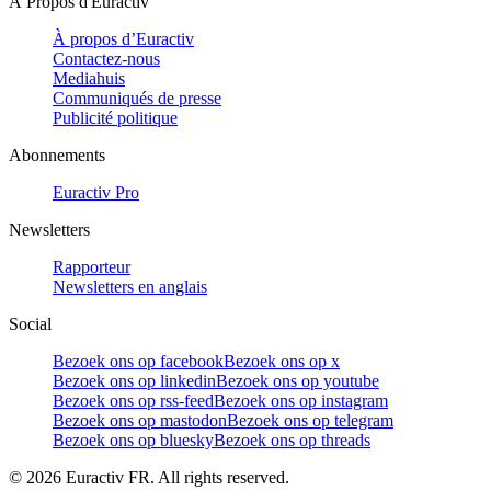
À Propos d'Euractiv
À propos d’Euractiv
Contactez-nous
Mediahuis
Communiqués de presse
Publicité politique
Abonnements
Euractiv Pro
Newsletters
Rapporteur
Newsletters en anglais
Social
Bezoek ons op facebook
Bezoek ons op x
Bezoek ons op linkedin
Bezoek ons op youtube
Bezoek ons op rss-feed
Bezoek ons op instagram
Bezoek ons op mastodon
Bezoek ons op telegram
Bezoek ons op bluesky
Bezoek ons op threads
©
2026
Euractiv FR. All rights reserved.