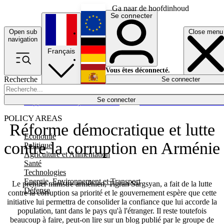
Ga naar de hoofdinhoud
Se connecter
Open sub
Close menu
English
navigation
Français
Deutsch
Vous êtes déconnecté.
Recherche
Se connecter
Español
Lumières éteintes
Se connecter
Rapporteur
Politique
Économie
Newsletters
Evénements
Em
POLICY AREAS
Réforme démocratique et lutte
Economie
contre la corruption en Arménie
Politique
Agriculture et Alimentation
Santé
Technologies
Energie, Environnement et Transport
Le premier ministre arménien, Tigran Sargsyan, a fait de la lutte
Défense
contre la corruption sa priorité et le gouvernement espère que cette
initiative lui permettra de consolider la confiance que lui accorde la
population, tant dans le pays qu'à l'étranger. Il reste toutefois
beaucoup à faire, peut-on lire sur un blog publié par le groupe de