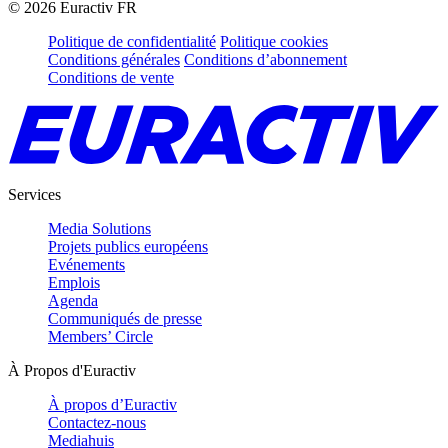
©
2026
Euractiv FR
Politique de confidentialité
Politique cookies
Conditions générales
Conditions d’abonnement
Conditions de vente
Services
Media Solutions
Projets publics européens
Evénements
Emplois
Agenda
Communiqués de presse
Members’ Circle
À Propos d'Euractiv
À propos d’Euractiv
Contactez-nous
Mediahuis