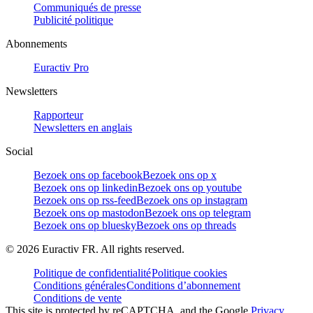
Communiqués de presse
Publicité politique
Abonnements
Euractiv Pro
Newsletters
Rapporteur
Newsletters en anglais
Social
Bezoek ons op facebook
Bezoek ons op x
Bezoek ons op linkedin
Bezoek ons op youtube
Bezoek ons op rss-feed
Bezoek ons op instagram
Bezoek ons op mastodon
Bezoek ons op telegram
Bezoek ons op bluesky
Bezoek ons op threads
©
2026
Euractiv FR. All rights reserved.
Politique de confidentialité
Politique cookies
Conditions générales
Conditions d’abonnement
Conditions de vente
This site is protected by reCAPTCHA, and the Google
Privacy