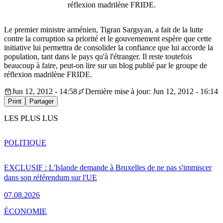
réflexion madrilène FRIDE.
Le premier ministre arménien, Tigran Sargsyan, a fait de la lutte
contre la corruption sa priorité et le gouvernement espère que cette
initiative lui permettra de consolider la confiance que lui accorde la
population, tant dans le pays qu'à l'étranger. Il reste toutefois
beaucoup à faire, peut-on lire sur un blog publié par le groupe de
réflexion madrilène FRIDE.
Jun 12, 2012 - 14:58
Dernière mise à jour: Jun 12, 2012 - 16:14
Print
Partager
LES PLUS LUS
POLITIQUE
EXCLUSIF : L'Islande demande à Bruxelles de ne pas s'immiscer
dans son référendum sur l'UE
07.08.2026
ÉCONOMIE