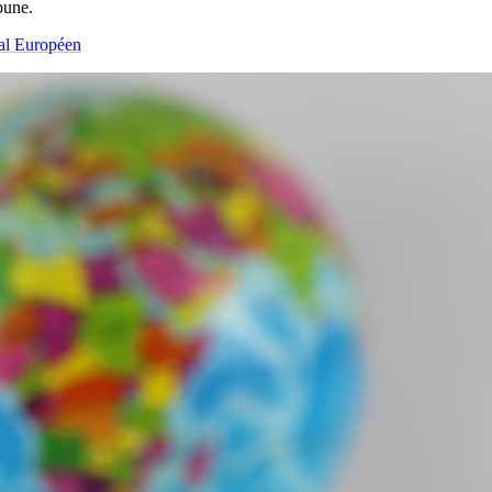
ibune.
al Européen