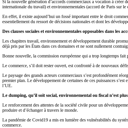
Si la nouvelle génération d’accords commerciaux a vocation à créer 
internationale du travail) et environnementales (accord de Paris sur l
En effet, il existe aujourd’hui un fossé important entre le droit commer
essentiellement du ressort de décisions nationales et dont les dévelo
Des clauses sociales et environnementales opposables dans les a
Les chapitres travail, environnement et développement durable promu
déjà pris par les États dans ces domaines et ne sont nullement contrai
Bonne nouvelle, la commission européenne qui a trop longtemps fait p
Le commerce, s’il doit rester ouvert, est confronté à de nouveaux défi
Le paysage des grands acteurs commerciaux s’est profondément réorg
premier plan. Le développement de certaines de ces puissances s’est e
l’UE.
Le dumping, qu’il soit social, environnemental ou fiscal n’est plus
Le renforcement des attentes de la société civile pour un développemen
produire et d’échanger à travers le monde.
La pandémie de Covid19 a mis en lumière des vulnérabilités du systèm
commerce.