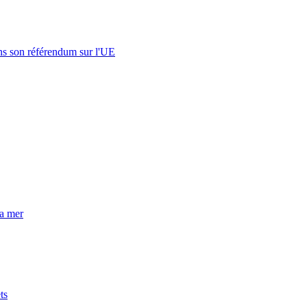
s son référendum sur l'UE
la mer
ts