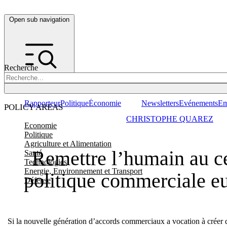
Open sub navigation
Recherche
Rapporteur
Politique
Économie
Newsletters
Evénements
Em
POLICY AREAS
CHRISTOPHE QUAREZ
Economie
Politique
Agriculture et Alimentation
Remettre l’humain au ce
Santé
Technologies
Energie, Environnement et Transport
politique commerciale e
Défense
Si la nouvelle génération d’accords commerciaux a vocation à crée