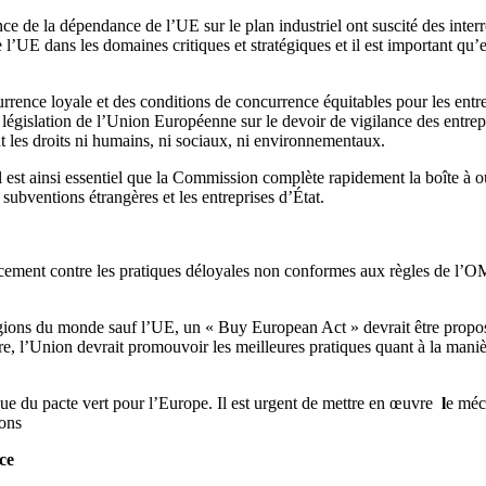
nce de la dépendance de l’UE sur le plan industriel ont suscité des interr
UE dans les domaines critiques et stratégiques et il est important qu’el
ence loyale et des conditions de concurrence équitables pour les entre
re législation de l’Union Européenne sur le devoir de vigilance des entrep
olent les droits ni humains, ni sociaux, ni environnementaux.
il est ainsi essentiel que la Commission complète rapidement la boîte à o
 subventions étrangères et les entreprises d’État.
cement contre les pratiques déloyales non conformes aux règles de l’OMC 
gions du monde sauf l’UE, un « Buy European Act » devrait être proposé, 
re, l’Union devrait promouvoir les meilleures pratiques quant à la maniè
que du pacte vert pour l’Europe. Il est urgent de mettre en œuvre
l
e méc
ions
ce