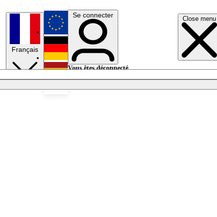
Se connecter
Close menu
English
Français
Deutsch
Vous êtes déconnecté.
Se connecter
Español
Lumières éteintes