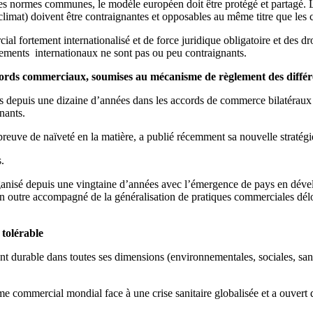
des normes communes, le modèle européen doit être protégé et partagé. 
e climat) doivent être contraignantes et opposables au même titre que le
cial fortement internationalisé et de force juridique obligatoire et des d
ppements internationaux ne sont pas ou peu contraignants.
ccords commerciaux, soumises au mécanisme de règlement des différ
s depuis une dizaine d’années dans les accords de commerce bilatéraux 
gnants.
reuve de naïveté en la matière, a publié récemment sa nouvelle stratég
s.
anisé depuis une vingtaine d’années avec l’émergence de pays en déve
n outre accompagné de la généralisation de pratiques commerciales déloya
 tolérable
t durable dans toutes ses dimensions (environnementales, sociales, sani
e commercial mondial face à une crise sanitaire globalisée et a ouvert 