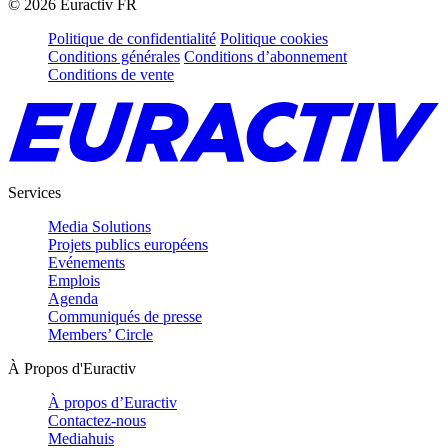
©
2026
Euractiv FR
Politique de confidentialité
Politique cookies
Conditions générales
Conditions d’abonnement
Conditions de vente
Services
Media Solutions
Projets publics européens
Evénements
Emplois
Agenda
Communiqués de presse
Members’ Circle
À Propos d'Euractiv
À propos d’Euractiv
Contactez-nous
Mediahuis