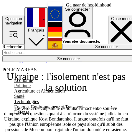
Ga naar de hoofdinhoud
Se connecter
Open sub
Close menu
English
navigation
Français
Deutsch
Vous êtes déconnecté.
Recherche
Se connecter
Español
Lumières éteintes
Se connecter
Rapporteur
Politique
Économie
Newsletters
Evénements
Em
POLICY AREAS
Ukraine : l'isolement n'est pas
Economie
la solution
Politique
Agriculture et Alimentation
Santé
Technologies
Energie, Environnement et Transport
Le verdict de culpabilité de Ioulia Timochenko soulève
Défense
d'importantes questions quant à la réforme du système judiciaire en
Ukraine, explique Kost Bondarenko. Il argue toutefois qu'il ne faut
pas que l'Union européenne isole ce pays alors qu'il subit des
pressions de Moscou pour rejoindre l'union douanière eurasienne.