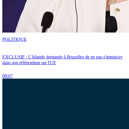
POLITIQUE
EXCLUSIF : L'Islande demande à Bruxelles de ne pas s'immiscer
dans son référendum sur l'UE
09:07