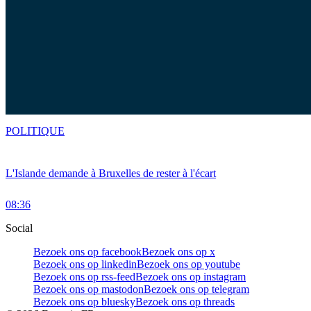
POLITIQUE
L'Islande demande à Bruxelles de rester à l'écart
08:36
Social
Bezoek ons op facebook
Bezoek ons op x
Bezoek ons op linkedin
Bezoek ons op youtube
Bezoek ons op rss-feed
Bezoek ons op instagram
Bezoek ons op mastodon
Bezoek ons op telegram
Bezoek ons op bluesky
Bezoek ons op threads