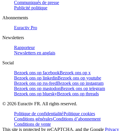
Communiqués de presse
Publicité politique
Abonnements
Euractiv Pro
Newsletters
Rapporteur
Newsletters en anglais
Social
Bezoek ons op facebook
Bezoek ons op x
Bezoek ons op linkedin
Bezoek ons op youtube
Bezoek ons op rss-feed
Bezoek ons op instagram
Bezoek ons op mastodon
Bezoek ons op telegram
Bezoek ons op bluesky
Bezoek ons op threads
©
2026
Euractiv FR. All rights reserved.
Politique de confidentialité
Politique cookies
Conditions générales
Conditions d’abonnement
Conditions de vente
This site is protected by reCAPTCHA, and the Google
Privacy