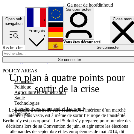
Ga naar de hoofdinhoud
Se connecter
Open sub
Close menu
English
navigation
Français
Deutsch
Vous êtes déconnecté.
Recherche
Se connecter
Español
Lumières éteintes
Se connecter
Rapporteur
Politique
Économie
Newsletters
Evénements
Em
POLICY AREAS
Un plan à quatre points pour
Economie
sortir de la crise
Politique
Agriculture et Alimentation
Santé
Technologies
Energie, Environnement et Transport
Le passage à une zone euro fédérale, à l’intérieur d’un marché
Défense
intérieur plus vaste, est à même de sortir l’Europe de l’austérité.
Berlin n’y est pas opposé. Le PS doit s’y préparer, pour prendre des
décisions lors de sa Convention de juin, et agir entre les élections
allemandes de septembre et les européennes de mai 2014, dit