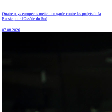
Quatre pays européens mettent en garde contre les projets de la
Russie pour l'Ossétie du Sud
07.08.2026