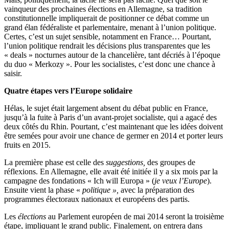
vainqueur des prochaines élections en Allemagne, sa tradition
constitutionnelle impliquerait de positionner ce débat comme un
grand élan fédéraliste et parlementaire, menant à l’union politique.
Certes, c’est un sujet sensible, notamment en France… Pourtant,
l’union politique rendrait les décisions plus transparentes que les
« deals » nocturnes autour de la chancelière, tant décriés à l’époque
du duo « Merkozy ». Pour les socialistes, c’est donc une chance à
saisir.
Quatre étapes vers l’Europe solidaire
Hélas, le sujet était largement absent du débat public en France,
jusqu’à la fuite à Paris d’un avant-projet socialiste, qui a agacé des
deux côtés du Rhin. Pourtant, c’est maintenant que les idées doivent
être semées pour avoir une chance de germer en 2014 et porter leurs
fruits en 2015.
La première phase est celle des
suggestions,
des groupes de
réflexions. En Allemagne, elle avait été initiée il y a six mois par la
campagne des fondations « Ich will Europa » (
je veux l’Europe
).
Ensuite vient la phase «
politique »,
avec la préparation des
programmes électoraux nationaux et européens des partis.
Les
élections
au Parlement européen de mai 2014 seront la troisième
étape, impliquant le grand public. Finalement, on entrera dans