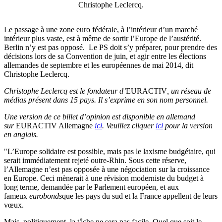
Christophe Leclercq.
Le passage à une zone euro fédérale, à l’intérieur d’un marché
intérieur plus vaste, est à même de sortir l’Europe de l’austérité.
Berlin n’y est pas opposé. Le PS doit s’y préparer, pour prendre des
décisions lors de sa Convention de juin, et agir entre les élections
allemandes de septembre et les européennes de mai 2014, dit
Christophe Leclercq.
Christophe Leclercq est le fondateur
d’
EURACTIV
, un réseau de
médias présent dans 15 pays. Il s’exprime en son nom personnel.
Une version de ce billet d’opinion est disponible en allemand
sur
EURACTIV Allemagne
ici
. Veuillez cliquer
ici
pour la version
en anglais.
"L’Europe solidaire est possible, mais pas le laxisme budgétaire, qui
serait immédiatement rejeté outre-Rhin. Sous cette réserve,
l’Allemagne n’est pas opposée à une négociation sur la croissance
en Europe. Ceci mènerait à une révision moderniste du budget à
long terme, demandée par le Parlement européen, et aux
fameux
eurobonds
que les pays du sud et la France appellent de leurs
vœux.
Mais, politiquement, la tâche ne sera pas facile. Quel que soit le