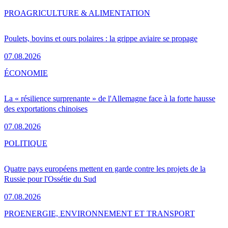
PRO
AGRICULTURE & ALIMENTATION
Poulets, bovins et ours polaires : la grippe aviaire se propage
07.08.2026
ÉCONOMIE
La « résilience surprenante » de l'Allemagne face à la forte hausse
des exportations chinoises
07.08.2026
POLITIQUE
Quatre pays européens mettent en garde contre les projets de la
Russie pour l'Ossétie du Sud
07.08.2026
PRO
ENERGIE, ENVIRONNEMENT ET TRANSPORT